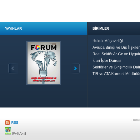
YAYINLAR
BİRİMLER
Hukuk Müşavirliği
Avrupa Birliği ve Dış İlişkile
Reel Sektör Ar-Ge ve Uygul
İdari İşler Dairesi
Sektörler ve Girişimcilik Dai
TIR ve ATA Karnesi Müdürl
Özetle TOBB
Ekonomik R
Dumlu
RSS
IPv6 Aktif