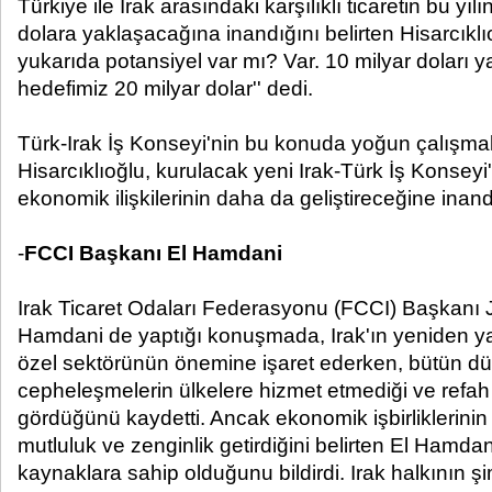
Türkiye ile Irak arasındaki karşılıklı ticaretin bu yı
dolara yaklaşacağına inandığını belirten Hisarcıkl
yukarıda potansiyel var mı? Var. 10 milyar doları 
hedefimiz 20 milyar dolar'' dedi.
Türk-Irak İş Konseyi'nin bu konuda yoğun çalışmal
Hisarcıklıoğlu, kurulacak yeni Irak-Türk İş Konseyi'yl
ekonomik ilişkilerinin daha da geliştireceğine inandığ
-
FCCI Başkanı El Hamdani
Irak Ticaret Odaları Federasyonu (FCCI) Başkanı J
Hamdani de yaptığı konuşmada, Irak'ın yeniden ya
özel sektörünün önemine işaret ederken, bütün dü
cepheleşmelerin ülkelere hizmet etmediği ve refa
gördüğünü kaydetti. Ancak ekonomik işbirliklerinin ü
mutluluk ve zenginlik getirdiğini belirten El Hamdan
kaynaklara sahip olduğunu bildirdi. Irak halkının 