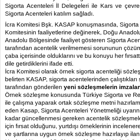
Sigorta Acenteleri İl Delegeleri ile Kars ve çevre
Sigorta Acenteleri katılım sağladı. ​
İcra Komitesi Bşk. KASAP konuşmasında, Sigorta A
Komitesinin faaliyetlerine değinerek, Doğu Anad
Anadolu Bölgesinde faaliyet gösteren Sigorta Acent
tarafından acentelik verilmemesi sorununun çöz
çaba içerisinde olduklarını ve bu konuyu her fırsatt
dile getirdiklerini ifade etti.
İcra Komitesi olarak örnek sigorta acenteliği sözleş
belirten KASAP, sigorta acentelerinden çalıştıkları s
tarafından gönderilen
yeni sözleşmelerin imzal
Örnek sözleşme konusunda Türkiye Sigorta ve Reasü
ile çalışma yaparak ortak sözleşme metni hazırlamak
eden Kasap, Sigorta Acenteleri Yönetmeliği uyarın
kadar güncellenmesi gereken acentelik sözleşmeler
için fırsat olduğunu, yurtdışı örneklerinin incelen
ve şartlarına uygun örnek sözleşme hazırlayıp ilan