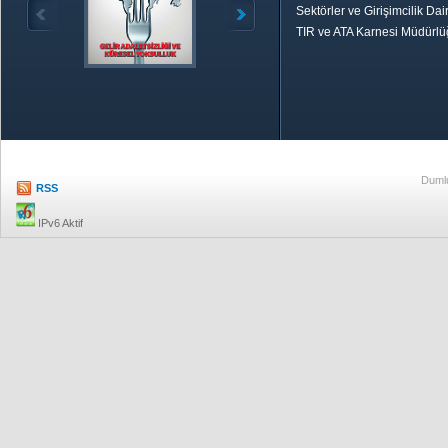
Sektörler ve Girişimcilik Dai
TIR ve ATA Karnesi Müdürl
Özetle TOBB
Ekonomik R
Dumlu
RSS
IPv6 Aktif