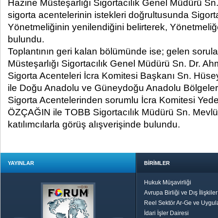
Hazine Müsteşarlığı Sigortacılık Genel Müdürü S
sigorta acentelerinin istekleri doğrultusunda Sigort
Yönetmeliğinin yenilendiğini belirterek, Yönetmeli
bulundu.
Toplantının geri kalan bölümünde ise; gelen sorula
Müsteşarlığı Sigortacılık Genel Müdürü Sn. Dr.
Sigorta Acenteleri İcra Komitesi Başkanı Sn. Hüse
ile Doğu Anadolu ve Güneydoğu Anadolu Bölgeleri
Sigorta Acentelerinden sorumlu İcra Komitesi Yed
ÖZÇAĞIN ile TOBB Sigortacılık Müdürü Sn. Mev
katılımcılarla görüş alışverişinde bulundu.
YAYINLAR
BİRİMLER
Hukuk Müşavirliği
Avrupa Birliği ve Dış İlişkile
Reel Sektör Ar-Ge ve Uygul
İdari İşler Dairesi