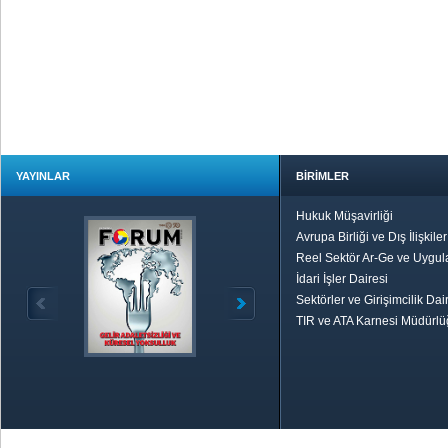
YAYINLAR
BİRİMLER
Hukuk Müşavirliği
Avrupa Birliği ve Dış İlişkile
Reel Sektör Ar-Ge ve Uygul
İdari İşler Dairesi
Sektörler ve Girişimcilik Dai
TIR ve ATA Karnesi Müdürl
Özetle TOBB
Ekonomik R