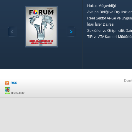
Hukuk Müşavirliği
Avrupa Birliği ve Dış İlişkile
Reel Sektör Ar-Ge ve Uygul
İdari İşler Dairesi
Sektörler ve Girişimcilik Dai
TIR ve ATA Karnesi Müdürl
Özetle TOBB
Ekonomik R
Dumlu
RSS
IPv6 Aktif