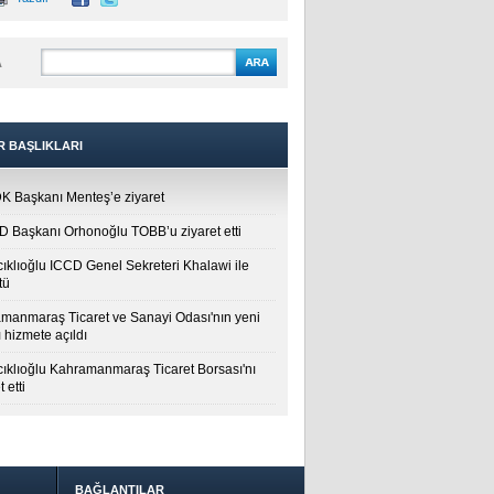
A
R BAŞLIKLARI
 Başkanı Menteş’e ziyaret
 Başkanı Orhonoğlu TOBB’u ziyaret etti
cıklıoğlu ICCD Genel Sekreteri Khalawi ile
tü
manmaraş Ticaret ve Sanayi Odası'nın yeni
 hizmete açıldı
cıklıoğlu Kahramanmaraş Ticaret Borsası'nı
t etti
BAĞLANTILAR