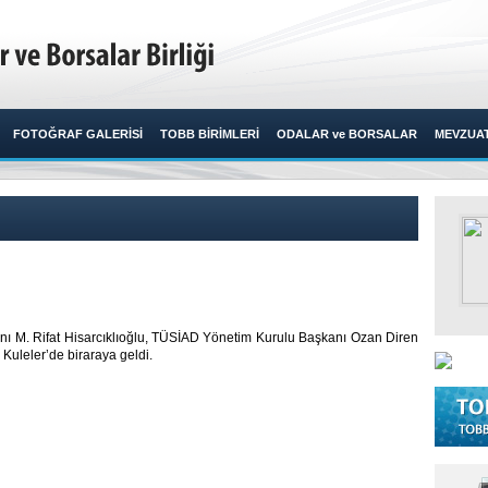
FOTOĞRAF GALERİSİ
TOBB BİRİMLERİ
ODALAR ve BORSALAR
MEVZUA
anı M. Rifat Hisarcıklıoğlu, TÜSİAD Yönetim Kurulu Başkanı Ozan Diren
uleler’de biraraya geldi. ​