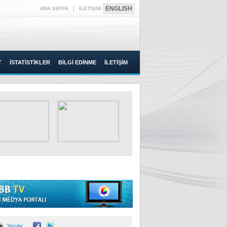
|
ENGLISH
ANA SAYFA
İLETİŞİM
T
İSTATİSTİKLER
BİLGİ EDİNME
İLETİŞİM
Yazdır