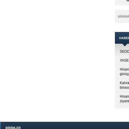
ARAM
HABE
SEDDK
YASED
Hisar
görüş
Kahra
binası
Hisar
ziyare
BİRİMLER