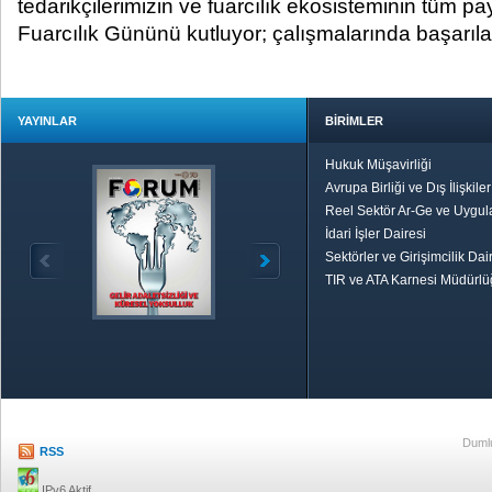
tedarikçilerimizin ve fuarcılık ekosisteminin tüm p
Fuarcılık Gününü kutluyor; çalışmalarında başarılar
YAYINLAR
BİRİMLER
Hukuk Müşavirliği
Avrupa Birliği ve Dış İlişkile
Reel Sektör Ar-Ge ve Uygul
İdari İşler Dairesi
Sektörler ve Girişimcilik Dai
TIR ve ATA Karnesi Müdürl
Özetle TOBB
Ekonomik R
Dumlu
RSS
IPv6 Aktif