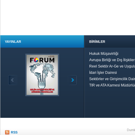
YAYINLAR
BİRİMLER
Hukuk Müşavirliği
Avrupa Birliği ve Dış İlişkile
Reel Sektör Ar-Ge ve Uygul
İdari İşler Dairesi
Sektörler ve Girişimcilik Dai
TIR ve ATA Karnesi Müdürl
Özetle TOBB
Ekonomik R
Dumlu
RSS