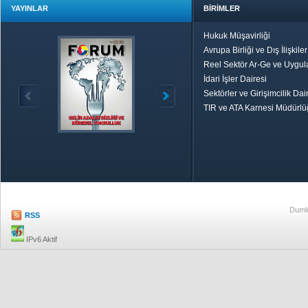
YAYINLAR
BİRİMLER
Hukuk Müşavirliği
Avrupa Birliği ve Dış İlişkile
Reel Sektör Ar-Ge ve Uygul
İdari İşler Dairesi
Sektörler ve Girişimcilik Dai
TIR ve ATA Karnesi Müdürl
Özetle TOBB
Ekonomik R
Dumlu
RSS
IPv6 Aktif