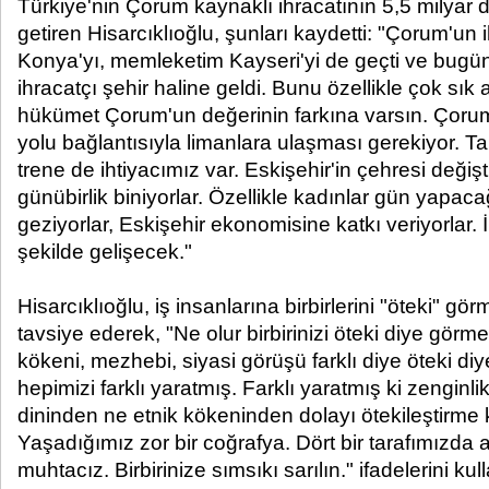
Türkiye'nin Çorum kaynaklı ihracatının 5,5 milyar 
getiren Hisarcıklıoğlu, şunları kaydetti: "Çorum'un 
Konya'yı, memleketim Kayseri'yi de geçti ve bug
ihracatçı şehir haline geldi. Bunu özellikle çok sık an
hükümet Çorum'un değerinin farkına varsın. Çorum
yolu bağlantısıyla limanlara ulaşması gerekiyor. Tab
trene de ihtiyacımız var. Eskişehir'in çehresi değişt
günübirlik biniyorlar. Özellikle kadınlar gün yapaca
geziyorlar, Eskişehir ekonomisine katkı veriyorlar
şekilde gelişecek."
Hisarcıklıoğlu, iş insanlarına birbirlerini "öteki" g
tavsiye ederek, "Ne olur birbirinizi öteki diye görm
kökeni, mezhebi, siyasi görüşü farklı diye öteki di
hepimizi farklı yaratmış. Farklı yaratmış ki zenginl
dininden ne etnik kökeninden dolayı ötekileştirme 
Yaşadığımız zor bir coğrafya. Dört bir tarafımızda al
muhtacız. Birbirinize sımsıkı sarılın." ifadelerini kul