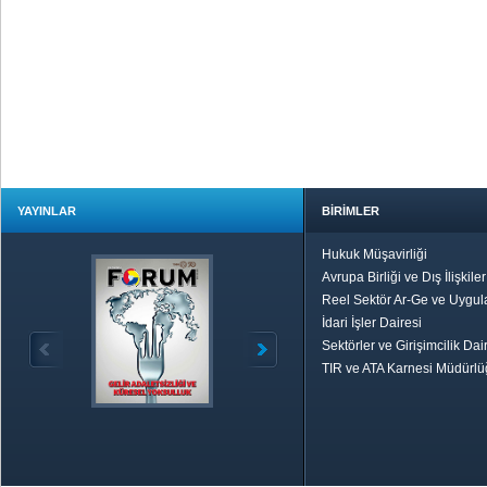
YAYINLAR
BİRİMLER
Hukuk Müşavirliği
Avrupa Birliği ve Dış İlişkile
Reel Sektör Ar-Ge ve Uygul
İdari İşler Dairesi
Sektörler ve Girişimcilik Dai
TIR ve ATA Karnesi Müdürl
Özetle TOBB
Ekonomik R