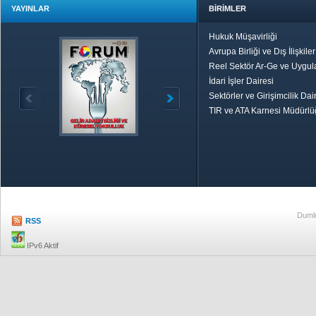
YAYINLAR
BİRİMLER
Hukuk Müşavirliği
Avrupa Birliği ve Dış İlişkile
Reel Sektör Ar-Ge ve Uygul
İdari İşler Dairesi
Sektörler ve Girişimcilik Dai
TIR ve ATA Karnesi Müdürl
Özetle TOBB
Ekonomik R
Dumlu
RSS
IPv6 Aktif