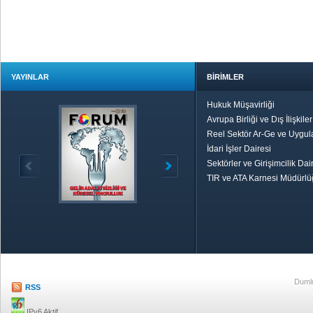
YAYINLAR
BİRİMLER
Hukuk Müşavirliği
Avrupa Birliği ve Dış İlişkile
Reel Sektör Ar-Ge ve Uygul
İdari İşler Dairesi
Sektörler ve Girişimcilik Dai
TIR ve ATA Karnesi Müdürl
Özetle TOBB
Ekonomik R
Dumlu
RSS
IPv6 Aktif