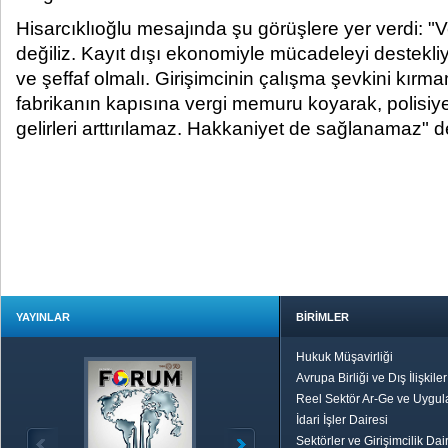
Hisarcıklıoğlu mesajında şu görüşlere yer verdi: "
değiliz. Kayıt dışı ekonomiyle mücadeleyi destekliy
ve şeffaf olmalı. Girişimcinin çalışma şevkini kırma
fabrikanın kapısına vergi memuru koyarak, polisiye 
gelirleri arttırılamaz. Hakkaniyet de sağlanamaz" d
YAYINLAR
BİRİMLER
Hukuk Müşavirliği
Avrupa Birliği ve Dış İlişkile
Reel Sektör Ar-Ge ve Uygul
İdari İşler Dairesi
Sektörler ve Girişimcilik Dai