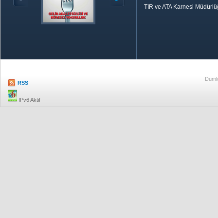
TIR ve ATA Karnesi Müdürl
Özetle TOBB
Ekonomik R
Dumlu
RSS
IPv6 Aktif