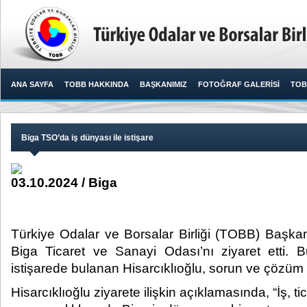
ANA SAYFA
TOBB HAKKINDA
BAŞKANIMIZ
FOTOĞRAF GALERİSİ
TOB
Biga TSO’da iş dünyası ile istişare
03.10.2024 / Biga
Türkiye Odalar ve Borsalar Birliği (TOBB) Başkanı
Biga Ticaret ve Sanayi Odası’nı ziyaret etti. B
istişarede bulanan Hisarcıklıoğlu, sorun ve çözüm ön
Hisarcıklıoğlu ziyarete ilişkin açıklamasında, “İş, tica