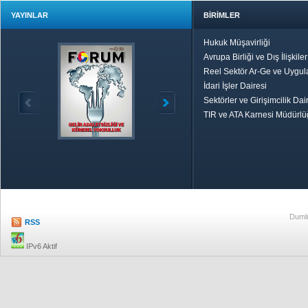
YAYINLAR
BİRİMLER
Hukuk Müşavirliği
Avrupa Birliği ve Dış İlişkile
Reel Sektör Ar-Ge ve Uygul
İdari İşler Dairesi
Sektörler ve Girişimcilik Dai
TIR ve ATA Karnesi Müdürl
Özetle TOBB
Ekonomik R
Dumlu
RSS
IPv6 Aktif