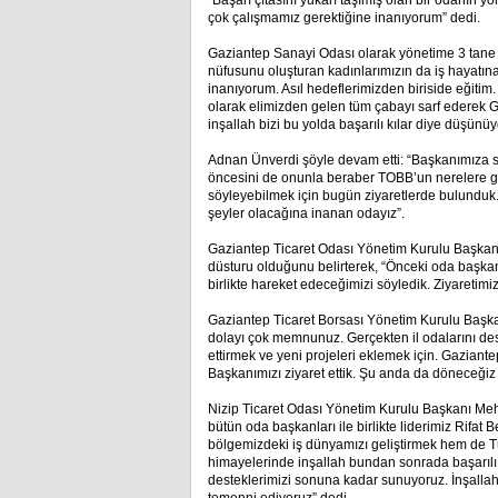
“Başarı çıtasını yukarı taşımış olan bir odanın 
çok çalışmamız gerektiğine inanıyorum” dedi.
Gaziantep Sanayi Odası olarak yönetime 3 tane k
nüfusunu oluşturan kadınlarımızın da iş hayatın
inanıyorum. Asıl hedeflerimizden biriside eğitim
olarak elimizden gelen tüm çabayı sarf ederek G
inşallah bizi bu yolda başarılı kılar diye düşünüy
Adnan Ünverdi şöyle devam etti: “Başkanımıza s
öncesini de onunla beraber TOBB’un nerelere ge
söyleyebilmek için bugün ziyaretlerde bulunduk
şeyler olacağına inanan odayız”.
Gaziantep Ticaret Odası Yönetim Kurulu Başkanı
düsturu olduğunu belirterek, “Önceki oda başkan
birlikte hareket edeceğimizi söyledik. Ziyaretimiz
Gaziantep Ticaret Borsası Yönetim Kurulu Başk
dolayı çok memnunuz. Gerçekten il odalarını des
ettirmek ve yeni projeleri eklemek için. Gaziante
Başkanımızı ziyaret ettik. Şu anda da döneceğiz 
Nizip Ticaret Odası Yönetim Kurulu Başkanı Meh
bütün oda başkanları ile birlikte liderimiz Rifa
bölgemizdeki iş dünyamızı geliştirmek hem de T
himayelerinde inşallah bundan sonrada başarıl
desteklerimizi sonuna kadar sunuyoruz. İnşalla