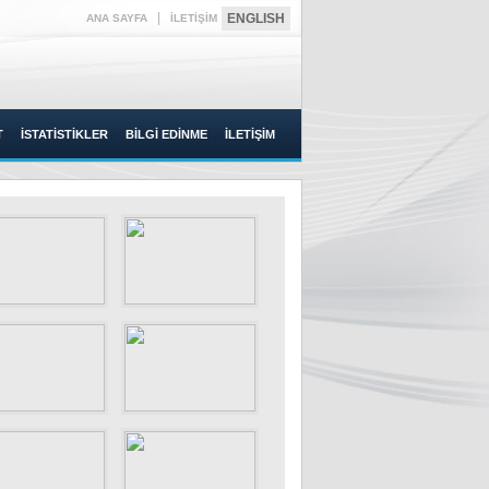
|
ENGLISH
ANA SAYFA
İLETİŞİM
T
İSTATİSTİKLER
BİLGİ EDİNME
İLETİŞİM