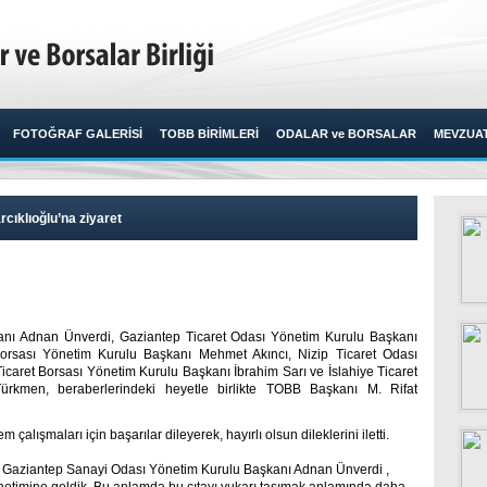
FOTOĞRAF GALERİSİ
TOBB BİRİMLERİ
ODALAR ve BORSALAR
MEVZUA
rcıklıoğlu’na ziyaret
nı Adnan Ünverdi, Gaziantep Ticaret Odası Yönetim Kurulu Başkanı
orsası Yönetim Kurulu Başkanı Mehmet Akıncı, Nizip Ticaret Odası
caret Borsası Yönetim Kurulu Başkanı İbrahim Sarı ve İslahiye Ticaret
rkmen, beraberlerindeki heyetle birlikte TOBB Başkanı M. Rifat
lışmaları için başarılar dileyerek, hayırlı olsun dileklerini iletti.
 Gaziantep Sanayi Odası Yönetim Kurulu Başkanı Adnan Ünverdi ,