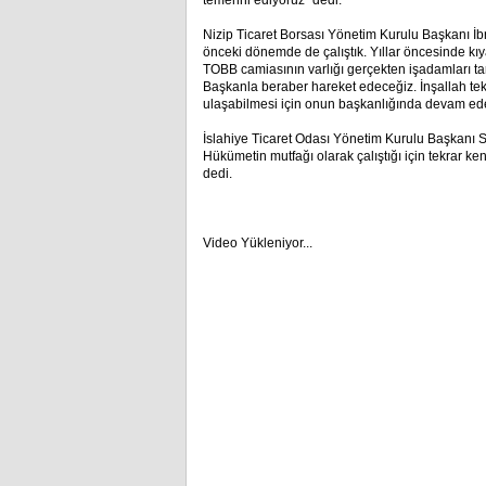
temenni ediyoruz” dedi.
Nizip Ticaret Borsası Yönetim Kurulu Başkanı İb
önceki dönemde de çalıştık. Yıllar öncesinde kıy
TOBB camiasının varlığı gerçekten işadamları ta
Başkanla beraber hareket edeceğiz. İnşallah tek
ulaşabilmesi için onun başkanlığında devam ede
İslahiye Ticaret Odası Yönetim Kurulu Başkanı 
Hükümetin mutfağı olarak çalıştığı için tekrar k
dedi.
Video Yükleniyor...