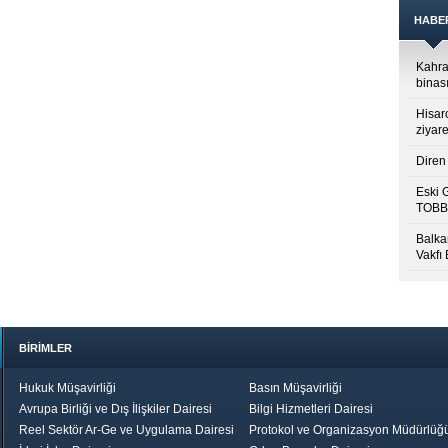
HABE
Kahra
binası
Hisar
ziyare
Diren 
Eski 
TOBB’
Balkan
Vakfı
BİRİMLER
Hukuk Müşavirliği
Basın Müşavirliği
Avrupa Birliği ve Dış İlişkiler Dairesi
Bilgi Hizmetleri Dairesi
Reel Sektör Ar-Ge ve Uygulama Dairesi
Protokol ve Organizasyon Müdürlüğ