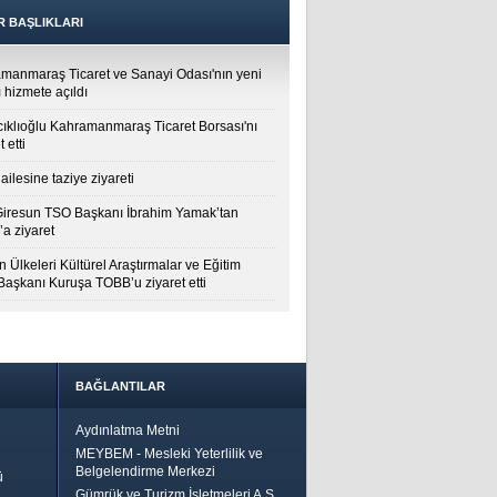
R BAŞLIKLARI
manmaraş Ticaret ve Sanayi Odası'nın yeni
 hizmete açıldı
cıklıoğlu Kahramanmaraş Ticaret Borsası'nı
t etti
ailesine taziye ziyareti
Giresun TSO Başkanı İbrahim Yamak’tan
a ziyaret
 Ülkeleri Kültürel Araştırmalar ve Eğitim
 Başkanı Kuruşa TOBB’u ziyaret etti
BAĞLANTILAR
Aydınlatma Metni
MEYBEM - Mesleki Yeterlilik ve
Belgelendirme Merkezi
ü
Gümrük ve Turizm İşletmeleri A.Ş.