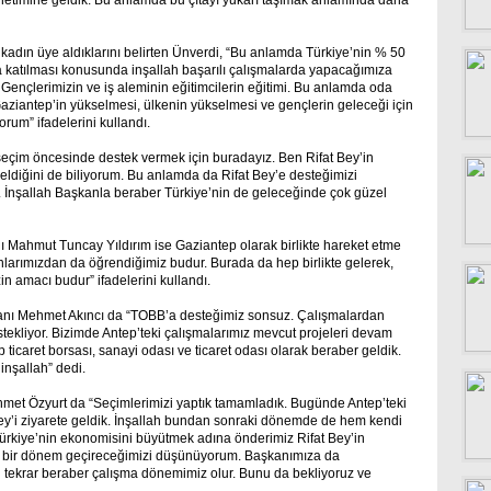
yönetimine geldik. Bu anlamda bu çıtayı yukarı taşımak anlamında daha
adın üye aldıklarını belirten Ünverdi, “Bu anlamda Türkiye’nin % 50
a katılması konusunda inşallah başarılı çalışmalarda yapacağımıza
. Gençlerimizin ve iş aleminin eğitimcilerin eğitimi. Bu anlamda oda
aziantep’in yükselmesi, ülkenin yükselmesi ve gençlerin geleceği için
orum” ifadelerini kullandı.
eçim öncesinde destek vermek için buradayız. Ben Rifat Bey’in
ldiğini de biliyorum. Bu anlamda da Rifat Bey’e desteğimizi
. İnşallah Başkanla beraber Türkiye’nin de geleceğinde çok güzel
 Mahmut Tuncay Yıldırım ise Gaziantep olarak birlikte hareket etme
larımızdan da öğrendiğimiz budur. Burada da hep birlikte gelerek,
in amacı budur” ifadelerini kullandı.
anı Mehmet Akıncı da “TOBB’a desteğimiz sonsuz. Çalışmalardan
tekliyor. Bizimde Antep’teki çalışmalarımız mevcut projeleri devam
p ticaret borsası, sanayi odası ve ticaret odası olarak beraber geldik.
inşallah” dedi.
met Özyurt da “Seçimlerimizi yaptık tamamladık. Bugünde Antep’teki
t Bey’i ziyarete geldik. İnşallah bundan sonraki dönemde de hem kendi
ürkiye’nin ekonomisini büyütmek adına önderimiz Rifat Bey’in
ı bir dönem geçireceğimizi düşünüyorum. Başkanımıza da
h tekrar beraber çalışma dönemimiz olur. Bunu da bekliyoruz ve