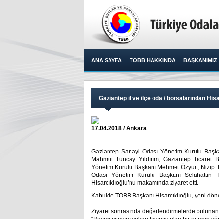
ANA SAYFA
TOBB HAKKINDA
BAŞKANIMIZ
Gaziantep il ve ilçe oda / borsalarından Hisa
17.04.2018 / Ankara
Gaziantep Sanayi Odası Yönetim Kurulu Başka
Mahmut Tuncay Yıldırım, Gaziantep Ticaret B
Yönetim Kurulu Başkanı Mehmet Özyurt, Nizip Ti
Odası Yönetim Kurulu Başkanı Selahattin Tü
Hisarcıklıoğlu’nu makamında ziyaret etti.​
Kabulde TOBB Başkanı Hisarcıklıoğlu, yeni dönem ça
Ziyaret sonrasında değerlendirmelerde bulunan