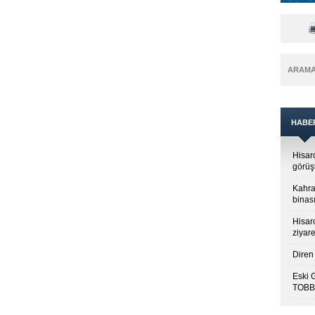
ARAM
HABE
Hisar
görüş
Kahra
binası
Hisar
ziyare
Diren 
Eski 
TOBB’