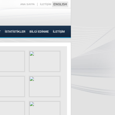
|
ENGLISH
ANA SAYFA
İLETİŞİM
T
İSTATİSTİKLER
BİLGİ EDİNME
İLETİŞİM