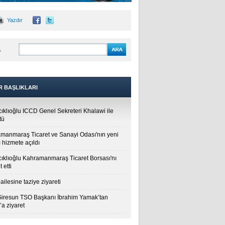
Yazdır
A
R BAŞLIKLARI
cıklıoğlu ICCD Genel Sekreteri Khalawi ile
tü
manmaraş Ticaret ve Sanayi Odası'nın yeni
 hizmete açıldı
cıklıoğlu Kahramanmaraş Ticaret Borsası'nı
t etti
ailesine taziye ziyareti
Giresun TSO Başkanı İbrahim Yamak’tan
a ziyaret