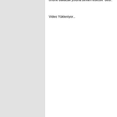
önüne bakacak yoluna devam edecek” dedi.
Video Yükleniyor...