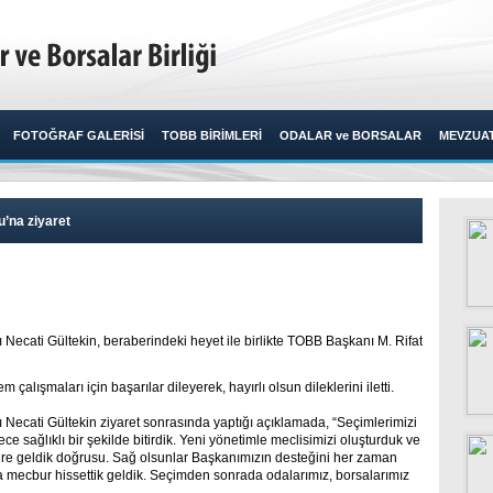
FOTOĞRAF GALERİSİ
TOBB BİRİMLERİ
ODALAR ve BORSALAR
MEVZUA
u’na ziyaret
Necati Gültekin, beraberindeki heyet ile birlikte TOBB Başkanı M. Rifat
lışmaları için başarılar dileyerek, hayırlı olsun dileklerini iletti.
Necati Gültekin ziyaret sonrasında yaptığı açıklamada, “Seçimlerimizi
ce sağlıklı bir şekilde bitirdik. Yeni yönetimle meclisimizi oluşturduk ve
küre geldik doğrusu. Sağ olsunlar Başkanımızın desteğini her zaman
 mecbur hissettik geldik. Seçimden sonrada odalarımız, borsalarımız