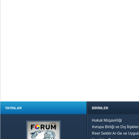
YAYINLAR
BİRİMLER
Hukuk Müşavirliği
Avrupa Birliği ve Dış İlişkile
Reel Sektör Ar-Ge ve Uygul