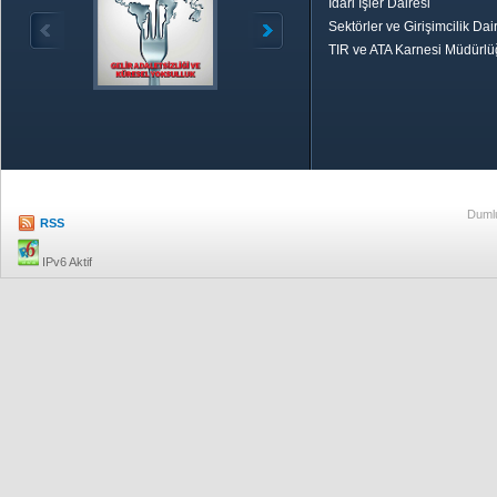
İdari İşler Dairesi
Sektörler ve Girişimcilik Dai
TIR ve ATA Karnesi Müdürl
Özetle TOBB
Ekonomik R
Dumlu
RSS
IPv6 Aktif