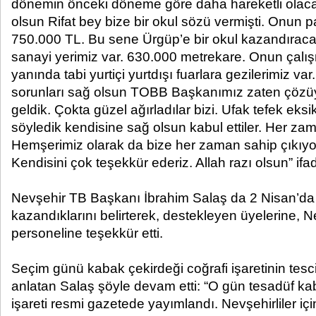
dönemin önceki döneme göre daha hareketli olacağ
olsun Rifat bey bize bir okul sözü vermişti. Onun p
750.000 TL. Bu sene Ürgüp’e bir okul kazandıraca
sanayi yerimiz var. 630.000 metrekare. Onun çalı
yanında tabi yurtiçi yurtdışı fuarlara gezilerimiz var. 
sorunları sağ olsun TOBB Başkanımız zaten çözü
geldik. Çokta güzel ağırladılar bizi. Ufak tefek eksi
söyledik kendisine sağ olsun kabul ettiler. Her z
Hemşerimiz olarak da bize her zaman sahip çıkıyor
Kendisini çok teşekkür ederiz. Allah razı olsun” ifad
Nevşehir TB Başkanı İbrahim Salaş da 2 Nisan’da 
kazandıklarını belirterek, destekleyen üyelerine, 
personeline teşekkür etti.
Seçim günü kabak çekirdeği coğrafi işaretinin tescil
anlatan Salaş şöyle devam etti: “O gün tesadüf ka
işareti resmi gazetede yayımlandı. Nevşehirliler içi