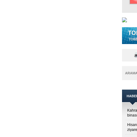
ARAM
HABE
Kahra
binası
Hisar
ziyare