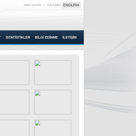
|
ENGLISH
ANA SAYFA
İLETİŞİM
T
İSTATİSTİKLER
BİLGİ EDİNME
İLETİŞİM