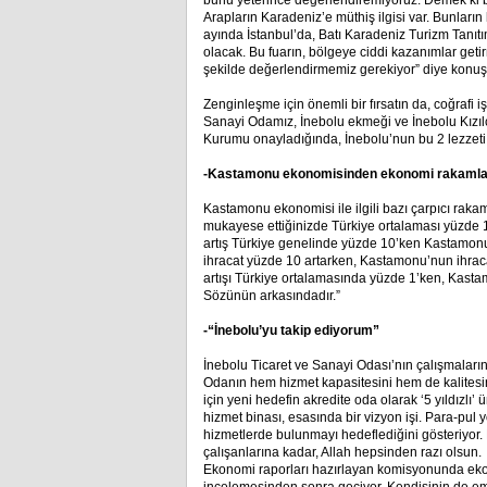
bunu yeterince değerlendiremiyoruz. Demek ki b
Arapların Karadeniz’e müthiş ilgisi var. Bunları
ayında İstanbul’da, Batı Karadeniz Turizm Tanıtım 
olacak. Bu fuarın, bölgeye ciddi kazanımlar geti
şekilde değerlendirmemiz gerekiyor” diye konuş
Zenginleşme için önemli bir fırsatın da, coğrafi 
Sanayi Odamız, İnebolu ekmeği ve İnebolu Kızılcık
Kurumu onayladığında, İnebolu’nun bu 2 lezzeti k
-Kastamonu ekonomisinden ekonomi rakamla
Kastamonu ekonomisi ile ilgili bazı çarpıcı rakam
mukayese ettiğinizde Türkiye ortalaması yüzde 
artış Türkiye genelinde yüzde 10’ken Kastamonu
ihracat yüzde 10 artarken, Kastamonu’nun ihracat
artışı Türkiye ortalamasında yüzde 1’ken, Kas
Sözünün arkasındadır.”
-“İnebolu’yu takip ediyorum”
İnebolu Ticaret ve Sanayi Odası’nın çalışmalarını 
Odanın hem hizmet kapasitesini hem de kalitesini 
için yeni hedefin akredite oda olarak ‘5 yıldızlı’
hizmet binası, esasında bir vizyon işi. Para-pul
hizmetlerde bulunmayı hedeflediğini gösteriyor
çalışanlarına kadar, Allah hepsinden razı olsun.
Ekonomi raporları hazırlayan komisyonunda ekonom