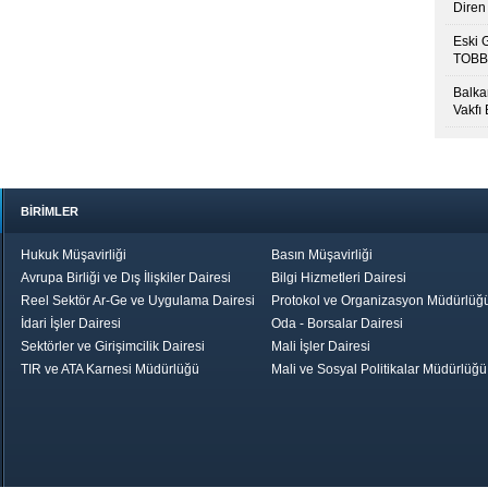
Diren 
Eski 
TOBB’
Balkan
Vakfı
BİRİMLER
Hukuk Müşavirliği
Basın Müşavirliği
Avrupa Birliği ve Dış İlişkiler Dairesi
Bilgi Hizmetleri Dairesi
Reel Sektör Ar-Ge ve Uygulama Dairesi
Protokol ve Organizasyon Müdürlüğ
İdari İşler Dairesi
Oda - Borsalar Dairesi
Sektörler ve Girişimcilik Dairesi
Mali İşler Dairesi
TIR ve ATA Karnesi Müdürlüğü
Mali ve Sosyal Politikalar Müdürlüğü
le TOBB
Ekonomik Rapor
Hizmet Şeref
Daha İyi 
Belgesi ve Plaket
Gelecek, Da
Töreni
Bir Türkiye
Görüş ve Öne