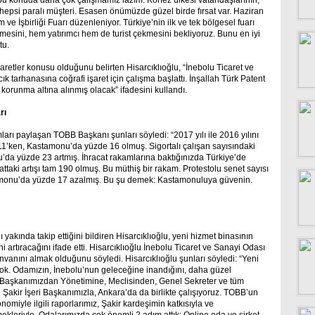
u konuda daha çok çalışmamız lazım. Körfez ülkesi vatandaşlarının,
n hepsi paralı müşteri. Esasen önümüzde güzel birde fırsat var. Haziran
ve İşbirliği Fuarı düzenleniyor. Türkiye’nin ilk ve tek bölgesel fuarı
rmesini, hem yatırımcı hem de turist çekmesini bekliyoruz. Bunu en iyi
tu.
işaretler konusu olduğunu belirten Hisarcıklıoğlu, “İnebolu Ticaret ve
 tarhanasına coğrafi işaret için çalışma başlattı. İnşallah Türk Patent
orunma altına alınmış olacak” ifadesini kullandı.
rı
ları paylaşan TOBB Başkanı şunları söyledi: “2017 yılı ile 2016 yılını
11’ken, Kastamonu’da yüzde 16 olmuş. Sigortalı çalışan sayısındaki
’da yüzde 23 artmış. İhracat rakamlarına baktığınızda Türkiye’de
taki artışı tam 190 olmuş. Bu müthiş bir rakam. Protestolu senet sayısı
tamonu’da yüzde 17 azalmış. Bu şu demek: Kastamonuluya güvenin.
yakında takip ettiğini bildiren Hisarcıklıoğlu, yeni hizmet binasının
artıracağını ifade etti. Hisarcıklıoğlu İnebolu Ticaret ve Sanayi Odası
 ünvanını almak olduğunu söyledi. Hisarcıklıoğlu şunları söyledi: “Yeni
 yok. Odamızın, İnebolu’nun geleceğine inandığını, daha güzel
. Başkanımızdan Yönetimine, Meclisinden, Genel Sekreter ve tüm
 Şakir İşeri Başkanımızla, Ankara’da da birlikte çalışıyoruz. TOBB’un
iyle ilgili raporlarımız, Şakir kardeşimin katkısıyla ve