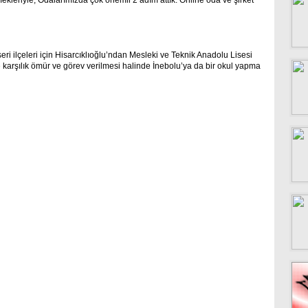
kleriyle, Odalarımızda çok önemli 2 adım attık: Online oda ve şirket
ri ilçeleri için Hisarcıklıoğlu’ndan Mesleki ve Teknik Anadolu Lisesi
 karşılık ömür ve görev verilmesi halinde İnebolu’ya da bir okul yapma