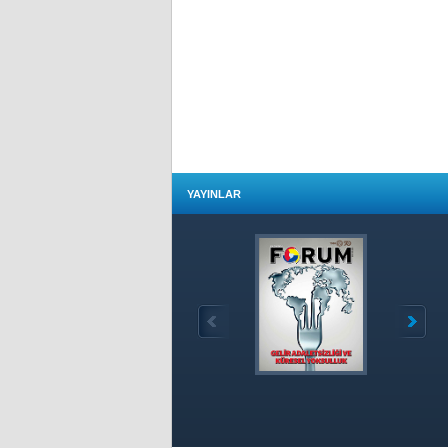
YAYINLAR
Özet