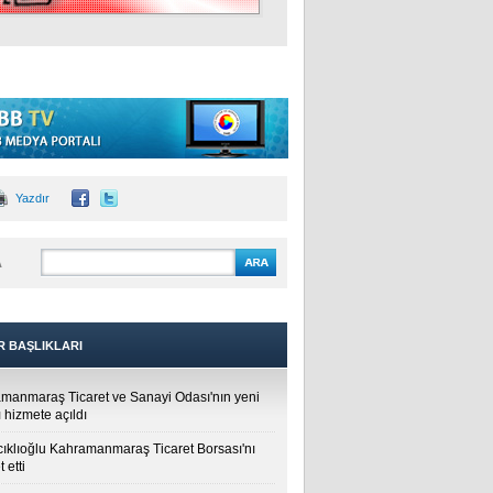
Yazdır
A
R BAŞLIKLARI
manmaraş Ticaret ve Sanayi Odası'nın yeni
 hizmete açıldı
cıklıoğlu Kahramanmaraş Ticaret Borsası'nı
t etti