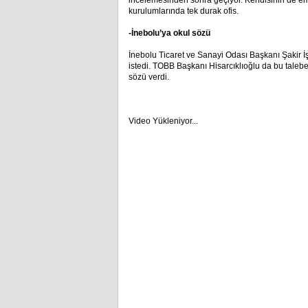
incelemesinden sonra geçiyor. Kendisinin de eme
kurulumlarında tek durak ofis.
-İnebolu’ya okul sözü
İnebolu Ticaret ve Sanayi Odası Başkanı Şakir İşe
istedi. TOBB Başkanı Hisarcıklıoğlu da bu talebe
sözü verdi.
Video Yükleniyor...