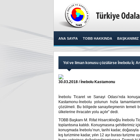
ANA SAYFA
TOBB HAKKINDA
BAŞKANIMIZ
Yol ve liman konusu çözülürse İnebolu İç An
30.03.2018 / İnebolu Kastamonu
İnebolu Ticaret ve Sanayi Odası’nda konuşan
Kastamonu-İnebolu yolunun hızla tamamlanmas
çözülmeli. Bu bölgede sanayileşmenin temeli bu 
ülkelerine ihracatın yolu açılır” dedi.​
TOBB Başkanı M. Rifat Hisarcıklıoğlu İnebolu Tica
toplantısına katıldı. Konuşmasına şehitlerimiz iç
konuşmada İnebolu’nun, tarihi kadar, doğasıyla 
kış turizmine kadar, yılın 12 ayı burası turizme 