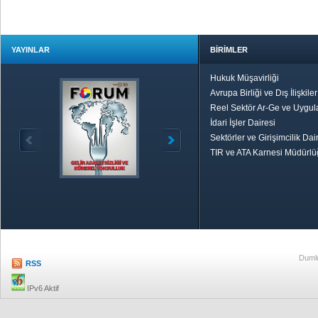
YAYINLAR
BİRİMLER
Hukuk Müşavirliği
Avrupa Birliği ve Dış İlişkile
Reel Sektör Ar-Ge ve Uygul
İdari İşler Dairesi
Sektörler ve Girişimcilik Dai
TIR ve ATA Karnesi Müdürl
Özetle TOBB
Ekonomik R
Dumlu
RSS
IPv6 Aktif