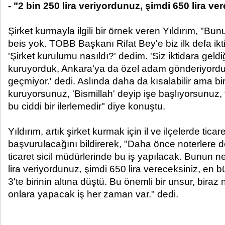
- "2 bin 250 lira veriyordunuz, şimdi 650 lira v
Şirket kurmayla ilgili bir örnek veren Yıldırım, "
beis yok. TOBB Başkanı Rifat Bey'e biz ilk defa ikt
'Şirket kurulumu nasıldı?' dedim. 'Siz iktidara geldi
kuruyorduk, Ankara'ya da özel adam gönderiyorduk
geçmiyor.' dedi. Aslında daha da kısalabilir ama bir
kuruyorsunuz, 'Bismillah' deyip işe başlıyorsunuz, 
bu ciddi bir ilerlemedir" diye konuştu.
Yıldırım, artık şirket kurmak için il ve ilçelerde ticar
başvurulacağını bildirerek, "Daha önce noterlere de
ticaret sicil müdürlerinde bu iş yapılacak. Bunun n
lira veriyordunuz, şimdi 650 lira vereceksiniz, en b
3'te birinin altına düştü. Bu önemli bir unsur, bira
onlara yapacak iş her zaman var." dedi.