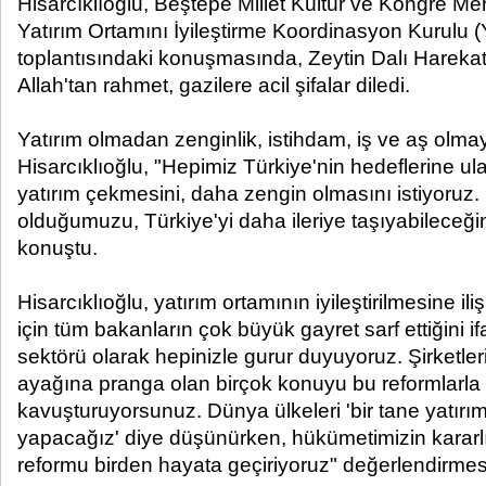
Hisarcıklıoğlu, Beştepe Millet Kültür ve Kongre Mer
Yatırım Ortamını İyileştirme Koordinasyon Kurulu 
toplantısındaki konuşmasında, Zeytin Dalı Harekatı
Allah'tan rahmet, gazilere acil şifalar diledi.
Yatırım olmadan zenginlik, istihdam, iş ve aş olmay
Hisarcıklıoğlu, "Hepimiz Türkiye'nin hedeflerine u
yatırım çekmesini, daha zengin olmasını istiyoruz. 
olduğumuzu, Türkiye'yi daha ileriye taşıyabileceğimi
konuştu.
Hisarcıklıoğlu, yatırım ortamının iyileştirilmesine il
için tüm bakanların çok büyük gayret sarf ettiğini i
sektörü olarak hepinizle gurur duyuyoruz. Şirketler
ayağına pranga olan birçok konuyu bu reformlarl
kavuşturuyorsunuz. Dünya ülkeleri 'bir tane yatırı
yapacağız' diye düşünürken, hükümetimizin kararlı
reformu birden hayata geçiriyoruz" değerlendirme