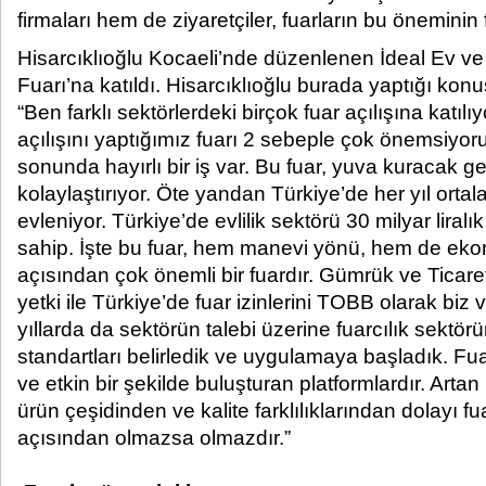
firmaları hem de ziyaretçiler, fuarların bu öneminin f
Hisarcıklıoğlu Kocaeli’nde düzenlenen İdeal Ev ve Ev
Fuarı’na katıldı. Hisarcıklıoğlu burada yaptığı kon
“Ben farklı sektörlerdeki birçok fuar açılışına kat
açılışını yaptığımız fuarı 2 sebeple çok önemsiyo
sonunda hayırlı bir iş var. Bu fuar, yuva kuracak gen
kolaylaştırıyor. Öte yandan Türkiye’de her yıl ortal
evleniyor. Türkiye’de evlilik sektörü 30 milyar liral
sahip. İşte bu fuar, hem manevi yönü, hem de ek
açısından çok önemli bir fuardır. Gümrük ve Ticare
yetki ile Türkiye’de fuar izinlerini TOBB olarak biz 
yıllarda da sektörün talebi üzerine fuarcılık sektörün
standartları belirledik ve uygulamaya başladık. Fuar
ve etkin bir şekilde buluşturan platformlardır. Arta
ürün çeşidinden ve kalite farklılıklarından dolayı f
açısından olmazsa olmazdır.”