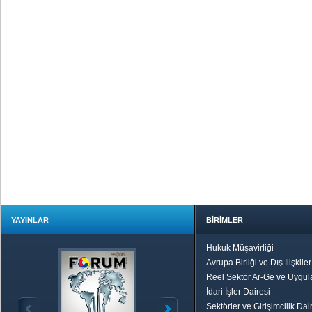
YAYINLAR
BİRİMLER
Hukuk Müşavirliği
Avrupa Birliği ve Dış İlişkile
Reel Sektör Ar-Ge ve Uygul
İdari İşler Dairesi
Sektörler ve Girişimcilik Dai