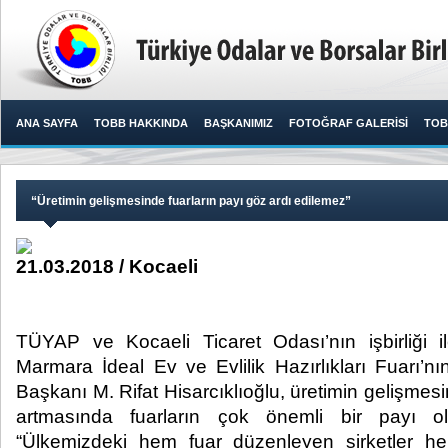
ANA SAYFA
TOBB HAKKINDA
BAŞKANIMIZ
FOTOĞRAF GALERİSİ
TOB
“Üretimin gelişmesinde fuarların payı göz ardı edilemez”
21.03.2018 / Kocaeli
TÜYAP ve Kocaeli Ticaret Odası’nın işbirliği
Marmara İdeal Ev ve Evlilik Hazırlıkları Fuarı’n
Başkanı M. Rifat Hisarcıklıoğlu, üretimin gelişmesin
artmasında fuarların çok önemli bir payı o
“Ülkemizdeki hem fuar düzenleyen şirketler hem