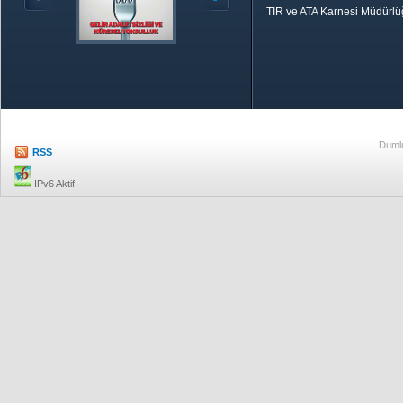
TIR ve ATA Karnesi Müdürl
Özetle TOBB
Ekonomik R
Dumlu
RSS
IPv6 Aktif