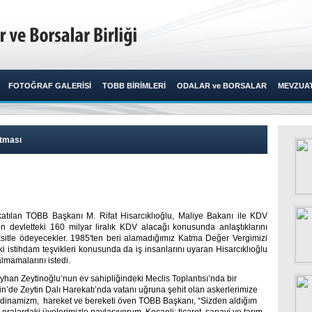
FOTOĞRAF GALERİSİ
TOBB BİRİMLERİ
ODALAR ve BORSALAR
MEVZUA
atması
katılan TOBB Başkanı M. Rifat Hisarcıklıoğlu, Maliye Bakanı ile KDV
rün devletteki 160 milyar liralık KDV alacağı konusunda anlaştıklarını
 taksitle ödeyecekler. 1985'ten beri alamadığımız Katma Değer Vergimizi
 istihdam teşvikleri konusunda da iş insanlarını uyaran Hisarcıklıoğlu
mamalarını istedi.​
han Zeytinoğlu’nun ev sahipliğindeki Meclis Toplantısı’nda bir
’de Zeytin Dalı Harekatı’nda vatanı uğruna şehit olan askerlerimize
ki dinamizm, hareket ve bereketi öven TOBB Başkanı, “Sizden aldığım