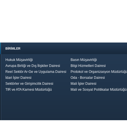
BİRİMLER
Hukuk Müşavirliği
Basın Müşavirliği
Avrupa Birliği ve Dış İlişkiler Dairesi
Bilgi Hizmetleri Dairesi
Reel Sektör Ar-Ge ve Uygulama Dairesi
Protokol ve Organizasyon Müdürlüğ
İdari İşler Dairesi
Oda - Borsalar Dairesi
Sektörler ve Girişimcilik Dairesi
Mali İşler Dairesi
TIR ve ATA Karnesi Müdürlüğü
Mali ve Sosyal Politikalar Müdürlüğü
le TOBB
Ekonomik Rapor
Hizmet Şeref
Daha İyi 
Belgesi ve Plaket
Gelecek, Da
Töreni
Bir Türkiye
Görüş ve Öne
17