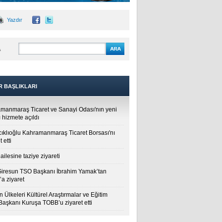
Yazdır
A
R BAŞLIKLARI
manmaraş Ticaret ve Sanayi Odası'nın yeni
 hizmete açıldı
cıklıoğlu Kahramanmaraş Ticaret Borsası'nı
t etti
ailesine taziye ziyareti
Giresun TSO Başkanı İbrahim Yamak’tan
a ziyaret
 Ülkeleri Kültürel Araştırmalar ve Eğitim
 Başkanı Kuruşa TOBB’u ziyaret etti