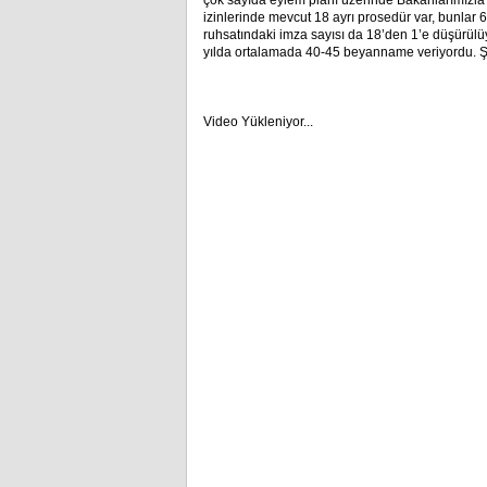
çok sayıda eylem planı üzerinde Bakanlarımızla bi
izinlerinde mevcut 18 ayrı prosedür var, bunlar 
ruhsatındaki imza sayısı da 18’den 1’e düşürülüy
yılda ortalamada 40-45 beyanname veriyordu. Ş
Video Yükleniyor...