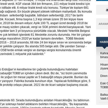
isi sağladık. 27 bin firmaya, 5 milyar lira finansman akışı odu. KOSGEB
ra kredi verdi. KGF olarak 364 bin firmanın, 221 milyar liralık kredisi için
istifade etti. 6 milyar liralık kredi söz konusu. Türkiye’de toplam 681
ynağı sağlandı. En büyük şikayet yüksek istihdam maliyetiydi. Bu konuda
m seferberliği başlattık. İstihdam seferberliği; 2017’de tarihi
dık. Kocaeli, firma başına 1,3 kişi olmak üzere 35 bin kişiye ilave
kler, 2018’de devam ediyor. Aylık 100 TL asgari ücret desteği 2018’de
ARAM
ce maaş sizden çıkacak, vergi ve SGK primini devlet karşılayacak. Yani
şvikler tam 3 yıl boyunca yürürlükte olacak. Mesleki Yeterlilik Belgesi
e çok tehlikeli işlerdeki 81 Meslekte zorunlu durumda. Her bir çalışan
e belge masrafının 2020’ye kadar tamamı devletten. TOBB Mesleki
HABE
2016 – 2018 arasında; 68 ilde 24 bin kişiye sınav ve sonrasında belge
ir şekilde çalışıyor. Bu alanda 505 belge aldı. Öte yandan Sanayi -
i, OSB’lerde emlak vergisi ve damga vergisi konularında önemli
Kahra
rindeki 1 milyarlık yük kaldırıldı.”
binası
Hisar
ziyare
Erdoğan’ın kendilerine bir çağrıda bulunduğunu hatırlatan
 babayiğit TOBB’un içinden çıksın dedi. Biz de, “siz bizim yanımızda
Diren 
ile yoğun bir mesai yaptık ve 5 babayiğit ortaya çıkardık. Bunları da
 yarışıyor. Fabrika burada kurulsun diye. Yapılacak fizibiliteye göre, 5
Eski 
k prototip ortaya çıkacak. 2021’de de ticari satışlar başlamış olacak.
TOBB’
Balkan
Vakfı
ndeksinde 60. Sırada bulunduğunu anlatan Hisarcıklıoğlu bu tablonun
k 20’ye sokmayı hedef aldıklarını belirten Hisarcıklıoğlu, “Bu kapsamda