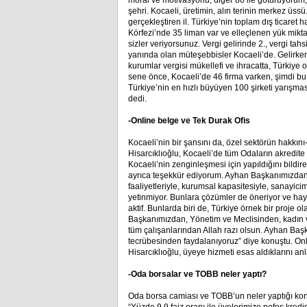
moral ve motivasyonu, diğer 80 ile götürüyorum, 
şehri. Kocaeli, üretimin, alın terinin merkez üssü.
gerçekleştiren il. Türkiye’nin toplam dış ticaret 
Körfezi’nde 35 liman var ve elleçlenen yük miktar
sizler veriyorsunuz. Vergi gelirinde 2., vergi tah
yanında olan müteşebbisler Kocaeli’de. Gelirken 
kurumlar vergisi mükellefi ve ihracatta, Türkiye
sene önce, Kocaeli’de 46 firma varken, şimdi bu s
Türkiye’nin en hızlı büyüyen 100 şirketi yarışmas
dedi.
-Online belge ve Tek Durak Ofis
Kocaeli’nin bir şansını da, özel sektörün hakkı
Hisarcıklıoğlu, Kocaeli’de tüm Odaların akredite 
Kocaeli’nin zenginleşmesi için yapıldığını bildir
ayrıca teşekkür ediyorum. Ayhan Başkanımızdan d
faaliyetleriyle, kurumsal kapasitesiyle, sanayici
yetinmiyor. Bunlara çözümler de öneriyor ve ha
aktif. Bunlarda biri de, Türkiye örnek bir proje 
Başkanımızdan, Yönetim ve Meclisinden, kadın 
tüm çalışanlarından Allah razı olsun. Ayhan Başka
tecrübesinden faydalanıyoruz” diye konuştu. Onl
Hisarcıklıoğlu, üyeye hizmeti esas aldıklarını anla
-Oda borsalar ve TOBB neler yaptı?
Oda borsa camiası ve TOBB’un neler yaptığı kon