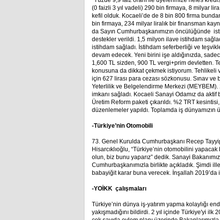
“Yüzde 9,9 faiz oranı ile üyelerimize nefes kred
(0 faizli 3 yıl vadeli) 290 bin firmaya, 8 milyar li
kefil olduk. Kocaeli’de de 8 bin 800 firma bundan 
bin firmaya, 234 milyar liralık bir finansman ka
da Sayın Cumhurbaşkanımızın öncülüğünde istihda
destekler verildi. 1,5 milyon ilave istihdam sağla
istihdam sağladı. İstihdam seferberliği ve teşvi
devam edecek. Yeni birini işe aldığınızda, sade
1,600 TL sizden, 900 TL vergi+prim devletten. Te
konusuna da dikkat çekmek istiyorum. Tehlikeli v
için 627 lirası para cezası sözkonusu. Sınav v
Yeterlilik ve Belgelendirme Merkezi (MEYBEM). 
imkanı sağladı. Kocaeli Sanayi Odamız da aktif b
Üretim Reform paketi çıkarıldı. %2 TRT kesintis
düzenlemeler yapıldı. Toplamda iş dünyamızın üze
-Türkiye’nin Otomobili
73. Genel Kurulda Cumhurbaşkanı Recep Tayyip 
Hisarcıklıoğlu, “Türkiye’nin otomobilini yapacak
olun, biz bunu yaparız” dedik. Sanayi Bakanımız 
Cumhurbaşkanımızla birlikte açıkladık. Şimdi iller
babayiğit karar buna verecek. İnşallah 2019’da il
-YOİKK çalışmaları
Türkiye’nin dünya iş-yatırım yapma kolaylığı e
yakışmadığını bildirdi. 2 yıl içinde Türkiye'yi il