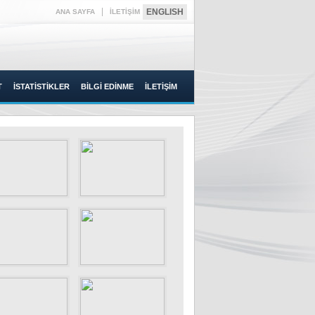
|
ENGLISH
ANA SAYFA
İLETİŞİM
T
İSTATİSTİKLER
BİLGİ EDİNME
İLETİŞİM