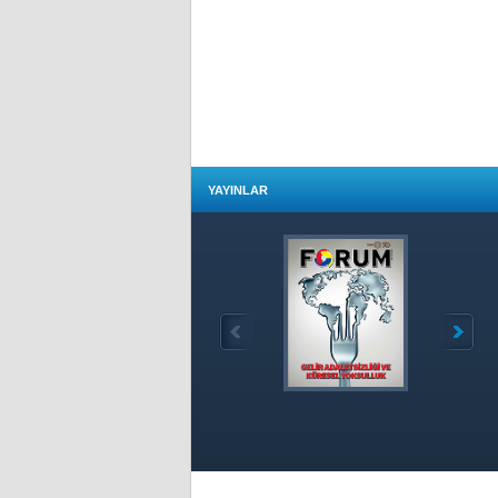
YAYINLAR
Özet