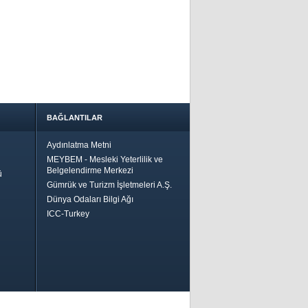
BAĞLANTILAR
Aydınlatma Metni
MEYBEM - Mesleki Yeterlilik ve
Belgelendirme Merkezi
ü
Gümrük ve Turizm İşletmeleri A.Ş.
Dünya Odaları Bilgi Ağı
ICC-Turkey
Bir
ha İyi
 İçin
riler-