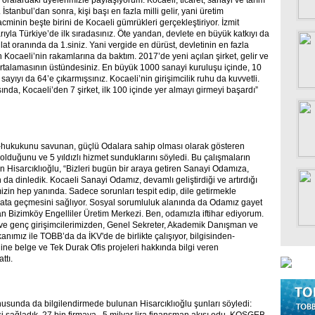
oralardaki üyelerimizle paylaşıyorum. Kocaeli; ticaret, sanayi ve tarım
 İstanbul’dan sonra, kişi başı en fazla milli gelir, yani üretim
hacminin beşte birini de Kocaeli gümrükleri gerçekleştiriyor. İzmit
ıyla Türkiye’de ilk sıradasınız. Öte yandan, devlete en büyük katkıyı da
silat oranında da 1.siniz. Yani vergide en dürüst, devletinin en fazla
Kocaeli’nin rakamlarına da baktım. 2017’de yeni açılan şirket, gelir ve
 ortalamasının üstündesiniz. En büyük 1000 sanayi kuruluşu içinde, 10
ayıyı da 64’e çıkarmışsınız. Kocaeli’nin girişimcilik ruhu da kuvvetli.
ında, Kocaeli’den 7 şirket, ilk 100 içinde yer almayı girmeyi başardı”
nı-hukukunu savunan, güçlü Odalara sahip olması olarak gösteren
olduğunu ve 5 yıldızlı hizmet sunduklarını söyledi. Bu çalışmaların
en Hisarcıklıoğlu, “Bizleri bugün bir araya getiren Sanayi Odamıza,
a dinledik. Kocaeli Sanayi Odamız, devamlı geliştirdiği ve artırdığı
mizin hep yanında. Sadece sorunları tespit edip, dile getirmekle
yata geçmesini sağlıyor. Sosyal sorumluluk alanında da Odamız gayet
olan Bizimköy Engelliler Üretim Merkezi. Ben, odamızla iftihar ediyorum.
ve genç girişimcilerimizden, Genel Sekreter, Akademik Danışman ve
nımız ile TOBB’da da İKV'de de birlikte çalışıyor, bilgisinden-
ine belge ve Tek Durak Ofis projeleri hakkında bilgi veren
ttı.
usunda da bilgilendirmede bulunan Hisarcıklıoğlu şunları söyledi: