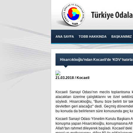
ANA SAYFA
TOBB HAKKINDA
BAŞKANIMIZ
Hisarcıklıoğlu’ndan Kocaeli’de ‘KDV’ hatırl
21.03.2018 / Kocaeli
Kocaeli Sanayi Odası’nın meclis toplantısına 
alacakları üzerine çalıştıklarını ve özel sektö
söyledi. Hisarcıklıoğlu, “Bunu bize belirli bir
devletten geri alacağız" dedi. Geçmiş dönemdeki
bu konuda da belirlenen süre konusunda geç kal
Kocaeli Sanayi Odası Yönetim Kurulu Başkanı Ay
konuşma yapan Hisarcıklıoğlu, konuşmasına Afrin
Allah’tan rahmet dileyerek başladı. Kocaeli’de