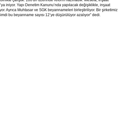
rlikte çalıştık. 100'ün üzerinde reform hazırladık. Mesela; İnşaat
6’ya iniyor. Yapı Denetim Kanunu’nda yapılacak değişiklikle, inşaat
or. Ayrıca Muhtasar ve SGK beyannameleri birleştiriliyor. Bir şirketimiz
imdi bu beyanname sayısı 12’ye düşürülüyor azalıyor” dedi.