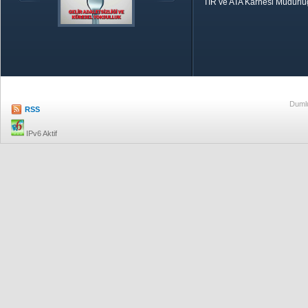
TIR ve ATA Karnesi Müdürl
Özetle TOBB
Ekonomik R
Dumlu
RSS
IPv6 Aktif