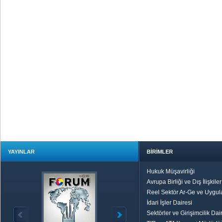
YAYINLAR
BİRİMLER
Hukuk Müşavirliği
Avrupa Birliği ve Dış İlişkile
Reel Sektör Ar-Ge ve Uygul
İdari İşler Dairesi
Sektörler ve Girişimcilik Dai