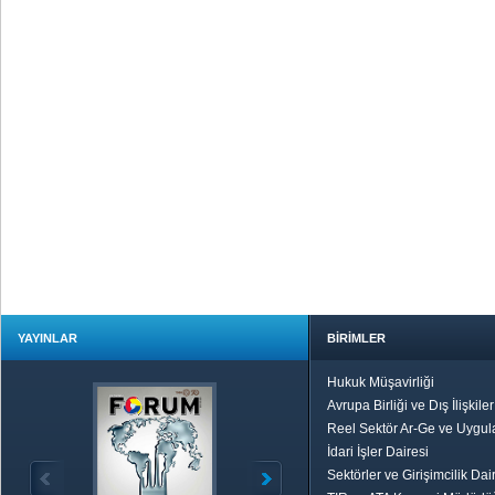
YAYINLAR
BİRİMLER
Hukuk Müşavirliği
Avrupa Birliği ve Dış İlişkile
Reel Sektör Ar-Ge ve Uygul
İdari İşler Dairesi
Sektörler ve Girişimcilik Dai