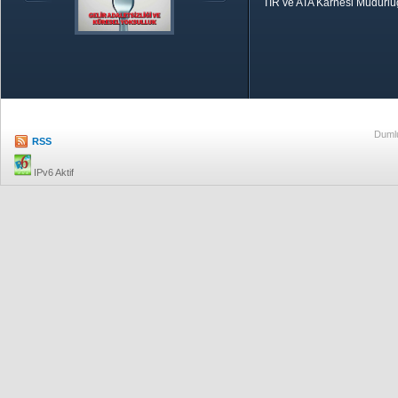
TIR ve ATA Karnesi Müdürl
Özetle TOBB
Ekonomik R
Dumlu
RSS
IPv6 Aktif