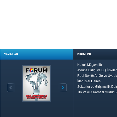
YAYINLAR
BİRİMLER
Hukuk Müşavirliği
Avrupa Birliği ve Dış İlişkile
Reel Sektör Ar-Ge ve Uygul
İdari İşler Dairesi
Sektörler ve Girişimcilik Dai
TIR ve ATA Karnesi Müdürl
Özetle TOBB
Ekonomik R