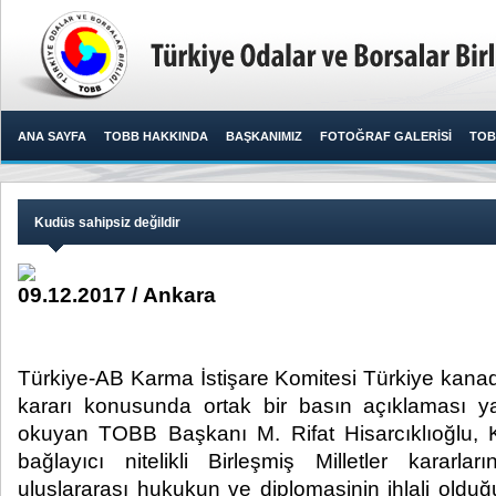
ANA SAYFA
TOBB HAKKINDA
BAŞKANIMIZ
FOTOĞRAF GALERİSİ
TOB
Kudüs sahipsiz değildir
09.12.2017 / Ankara
Türkiye-AB Karma İstişare Komitesi Türkiye kanad
kararı konusunda ortak bir basın açıklaması ya
okuyan TOBB Başkanı M. Rifat Hisarcıklıoğlu, Ku
bağlayıcı nitelikli Birleşmiş Milletler kararl
uluslararası hukukun ve diplomasinin ihlali olduğ