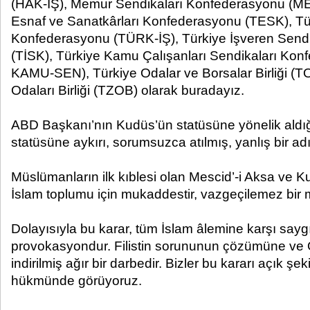
(HAK-İŞ), Memur Sendikaları Konfederasyonu (
Esnaf ve Sanatkârları Konfederasyonu (TESK), Tür
Konfederasyonu (TÜRK-İŞ), Türkiye İşveren Send
(TİSK), Türkiye Kamu Çalışanları Sendikaları Kon
KAMU-SEN), Türkiye Odalar ve Borsalar Birliği (T
Odaları Birliği (TZOB) olarak buradayız.
ABD Başkanı’nın Kudüs’ün statüsüne yönelik aldığı
statüsüne aykırı, sorumsuzca atılmış, yanlış bir ad
Müslümanların ilk kıblesi olan Mescid’-i Aksa ve K
İslam toplumu için mukaddestir, vazgeçilemez bir 
Dolayısıyla bu karar, tüm İslam âlemine karşı saygı
provokasyondur. Filistin sorununun çözümüne ve 
indirilmiş ağır bir darbedir. Bizler bu kararı açık şe
hükmünde görüyoruz.