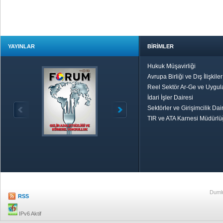
YAYINLAR
BİRİMLER
Hukuk Müşavirliği
Avrupa Birliği ve Dış İlişkile
Reel Sektör Ar-Ge ve Uygul
İdari İşler Dairesi
Sektörler ve Girişimcilik Dai
TIR ve ATA Karnesi Müdürl
Özetle TOBB
Ekonomik R
Dumlu
RSS
IPv6 Aktif