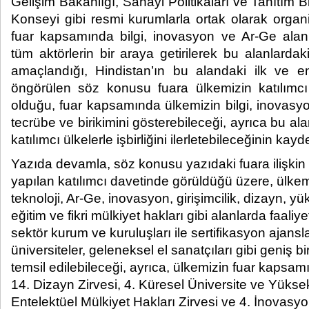
Gelişim Bakanlığı, Sanayi Politikaları ve Tanıtım B
Konseyi gibi resmi kurumlarla ortak olarak orga
fuar kapsamında bilgi, inovasyon ve Ar-Ge alanl
tüm aktörlerin bir araya getirilerek bu alanlardaki 
amaçlandığı, Hindistan’ın bu alandaki ilk ve e
öngörülen söz konusu fuara ülkemizin katılımcı
olduğu, fuar kapsamında ülkemizin bilgi, inovasy
tecrübe ve birikimini gösterebileceği, ayrıca bu al
katılımcı ülkelerle işbirliğini ilerletebileceğinin kayded
Yazıda devamla, söz konusu yazıdaki fuara ilişkin
yapılan katılımcı davetinde görüldüğü üzere, ülkemi
teknoloji, Ar-Ge, inovasyon, girişimcilik, dizayn, 
eğitim ve fikri mülkiyet hakları gibi alanlarda faal
sektör kurum ve kuruluşları ile sertifikasyon ajansla
üniversiteler, geleneksel el sanatçıları gibi geniş b
temsil edilebileceği, ayrıca, ülkemizin fuar kaps
14. Dizayn Zirvesi, 4. Küresel Üniversite ve Yüksek
Entelektüel Mülkiyet Hakları Zirvesi ve 4. İnovasyon