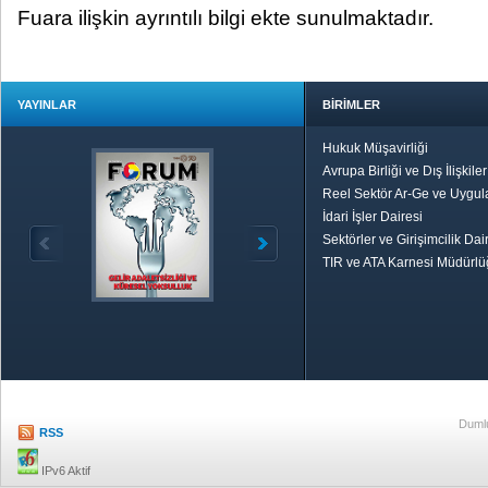
Fuara ilişkin ayrıntılı bilgi ekte sunulmaktadır.
YAYINLAR
BİRİMLER
Hukuk Müşavirliği
Avrupa Birliği ve Dış İlişkile
Reel Sektör Ar-Ge ve Uygul
İdari İşler Dairesi
Sektörler ve Girişimcilik Dai
TIR ve ATA Karnesi Müdürl
Özetle TOBB
Ekonomik R
Dumlu
RSS
IPv6 Aktif