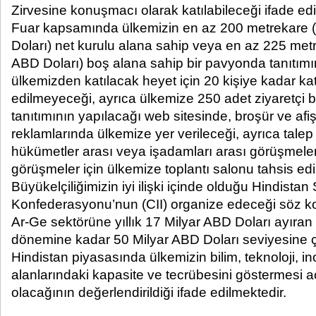
Zirvesine konuşmacı olarak katılabileceği ifade edi
Fuar kapsamında ülkemizin en az 200 metrekare 
Doları) net kurulu alana sahip veya en az 225 met
ABD Doları) boş alana sahip bir pavyonda tanıtımı
ülkemizden katılacak heyet için 20 kişiye kadar katı
edilmeyeceği, ayrıca ülkemize 250 adet ziyaretçi bil
tanıtımının yapılacağı web sitesinde, broşür ve af
reklamlarında ülkemize yer verileceği, ayrıca tal
hükümetler arası veya işadamları arası görüşmeler
görüşmeler için ülkemize toplantı salonu tahsis edil
Büyükelçiliğimizin iyi ilişki içinde olduğu Hindistan
Konfederasyonu’nun (CII) organize edeceği söz k
Ar-Ge sektörüne yıllık 17 Milyar ABD Doları ayıra
dönemine kadar 50 Milyar ABD Doları seviyesine 
Hindistan piyasasında ülkemizin bilim, teknoloji, 
alanlarındaki kapasite ve tecrübesini göstermesi a
olacağının değerlendirildiği ifade edilmektedir.