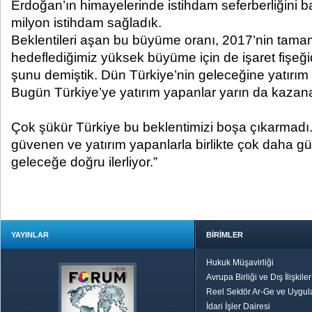
Erdoğan’ın himayelerinde istihdam seferberliğini ba
milyon istihdam sağladık.
Beklentileri aşan bu büyüme oranı, 2017’nin tam
hedeflediğimiz yüksek büyüme için de işaret fişeğid
şunu demiştik. Dün Türkiye’nin geleceğine yatırım
Bugün Türkiye’ye yatırım yapanlar yarın da kazan
Çok şükür Türkiye bu beklentimizi boşa çıkarmadı.
güvenen ve yatırım yapanlarla birlikte çok daha gü
geleceğe doğru ilerliyor.”
YAYINLAR
BİRİMLER
Hukuk Müşavirliği
Avrupa Birliği ve Dış İlişkile
Reel Sektör Ar-Ge ve Uygul
İdari İşler Dairesi