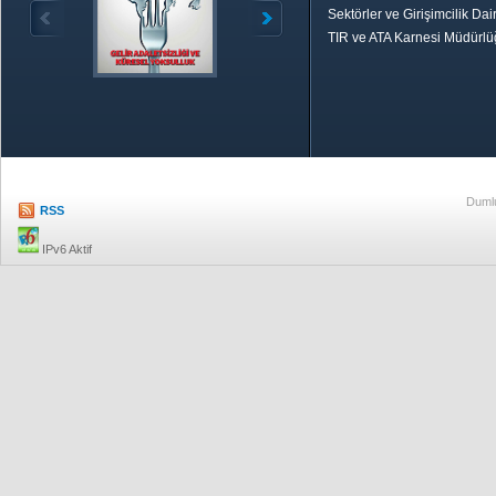
Sektörler ve Girişimcilik Dai
TIR ve ATA Karnesi Müdürl
Özetle TOBB
Ekonomik R
Dumlu
RSS
IPv6 Aktif