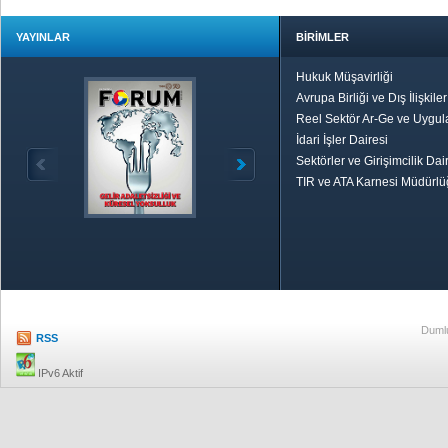
YAYINLAR
BİRİMLER
Hukuk Müşavirliği
Avrupa Birliği ve Dış İlişkile
Reel Sektör Ar-Ge ve Uygul
İdari İşler Dairesi
Sektörler ve Girişimcilik Dai
TIR ve ATA Karnesi Müdürl
Özetle TOBB
Ekonomik R
Dumlu
RSS
IPv6 Aktif