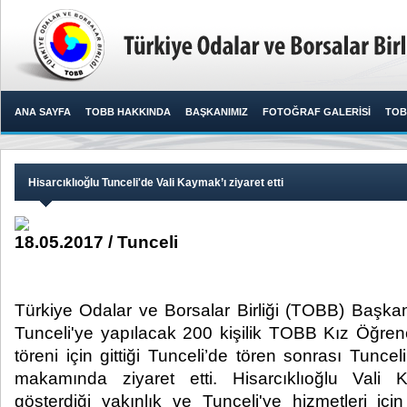
ANA SAYFA
TOBB HAKKINDA
BAŞKANIMIZ
FOTOĞRAF GALERİSİ
TOB
Hisarcıklıoğlu Tunceli'de Vali Kaymak’ı ziyaret etti
18.05.2017 / Tunceli
Türkiye Odalar ve Borsalar Birliği (TOBB) Başkanı
Tunceli'ye yapılacak 200 kişilik TOBB Kız Öğre
töreni için gittiği Tunceli’de tören sonrası Tunc
makamında ziyaret etti. Hisarcıklıoğlu Vali
gösterdiği yakınlık ve Tunceli'ye hizmetleri içi