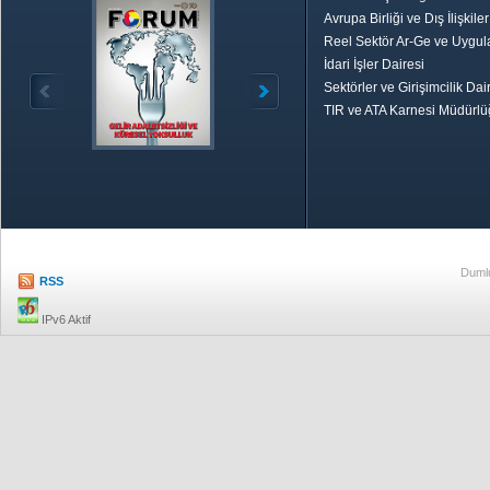
Avrupa Birliği ve Dış İlişkile
Reel Sektör Ar-Ge ve Uygul
İdari İşler Dairesi
Sektörler ve Girişimcilik Dai
TIR ve ATA Karnesi Müdürl
Özetle TOBB
Ekonomik R
Dumlu
RSS
IPv6 Aktif