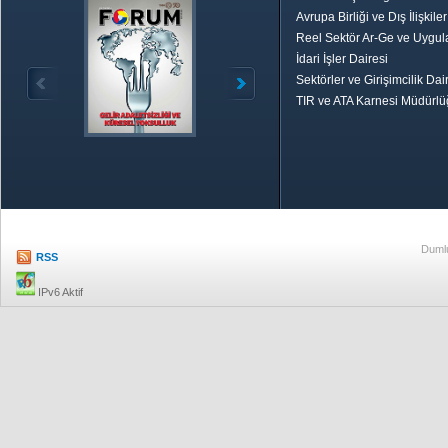
Avrupa Birliği ve Dış İlişkile
Reel Sektör Ar-Ge ve Uygul
İdari İşler Dairesi
Sektörler ve Girişimcilik Dai
TIR ve ATA Karnesi Müdürl
Özetle TOBB
Ekonomik R
Dumlu
RSS
IPv6 Aktif