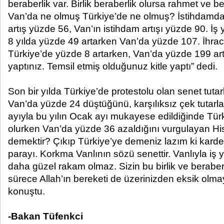
beraberlik var. Birlik beraberlik olursa rahmet ve be
Van’da ne olmuş Türkiye’de ne olmuş? İstihdamda 
artış yüzde 56, Van’ın istihdam artışı yüzde 90. İş y
8 yılda yüzde 49 artarken Van’da yüzde 107. İhrac
Türkiye’de yüzde 8 artarken, Van’da yüzde 199 art
yaptınız. Temsil etmiş olduğunuz kitle yaptı” dedi.
Son bir yılda Türkiye’de protestolu olan senet tuta
Van’da yüzde 24 düştüğünü, karşılıksız çek tutarl
ayıyla bu yılın Ocak ayı mukayese edildiğinde Tür
olurken Van’da yüzde 36 azaldığını vurgulayan His
demektir? Çıkıp Türkiye’ye demeniz lazım ki karde
parayı. Korkma Vanlının sözü senettir. Vanlıyla iş
daha güzel rakam olmaz. Sizin bu birlik ve beraberl
sürece Allah’ın bereketi de üzerinizden eksik olm
konuştu.
-Bakan Tüfenkci