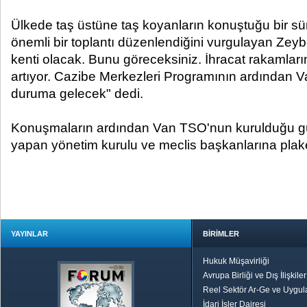
Ülkede taş üstüne taş koyanların konuştuğu bir sür
önemli bir toplantı düzenlendiğini vurgulayan Zeybe
kenti olacak. Bunu göreceksiniz. İhracat rakamlarım
artıyor. Cazibe Merkezleri Programının ardından 
duruma gelecek" dedi.
Konuşmaların ardından Van TSO'nun kurulduğu g
yapan yönetim kurulu ve meclis başkanlarına plaket
YAYINLAR
BİRİMLER
Hukuk Müşavirliği
Avrupa Birliği ve Dış İlişkile
Reel Sektör Ar-Ge ve Uygul
İdari İşler Dairesi