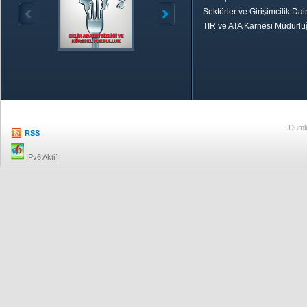
Sektörler ve Girişimcilik Dai
TIR ve ATA Karnesi Müdürl
Özetle TOBB
Ekonomik R
Dumlu
RSS
IPv6 Aktif