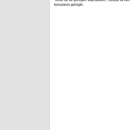
Yenel ile de görüşen Wansleben, Türkiye ile Alman
konularını görüştü.