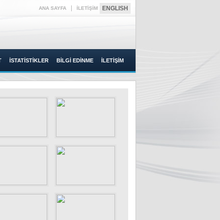
|
ENGLISH
ANA SAYFA
İLETİŞİM
T
İSTATİSTİKLER
BİLGİ EDİNME
İLETİŞİM