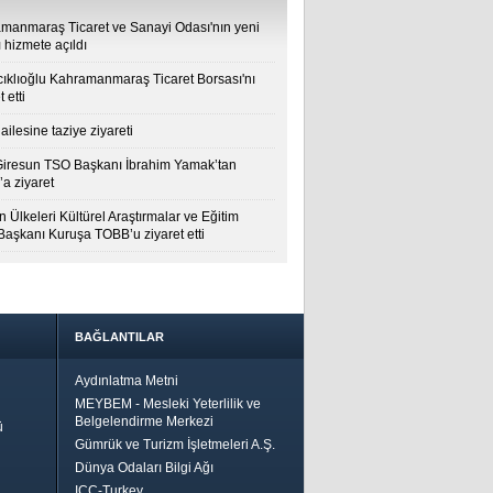
manmaraş Ticaret ve Sanayi Odası'nın yeni
 hizmete açıldı
cıklıoğlu Kahramanmaraş Ticaret Borsası'nı
t etti
ailesine taziye ziyareti
Giresun TSO Başkanı İbrahim Yamak’tan
a ziyaret
 Ülkeleri Kültürel Araştırmalar ve Eğitim
 Başkanı Kuruşa TOBB’u ziyaret etti
BAĞLANTILAR
Aydınlatma Metni
MEYBEM - Mesleki Yeterlilik ve
Belgelendirme Merkezi
ü
Gümrük ve Turizm İşletmeleri A.Ş.
Dünya Odaları Bilgi Ağı
ICC-Turkey