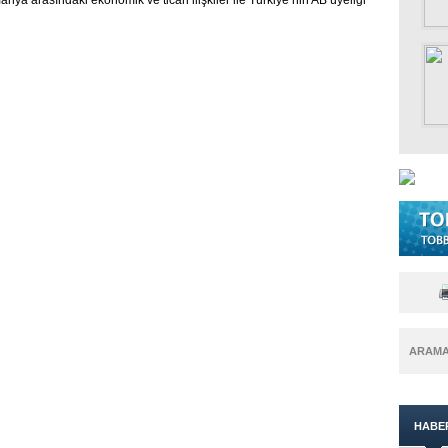
ya arasındaki ekonomik ve ticari ilişkiler ile Türkiye’nin AB üyeliği
ARAM
HABE