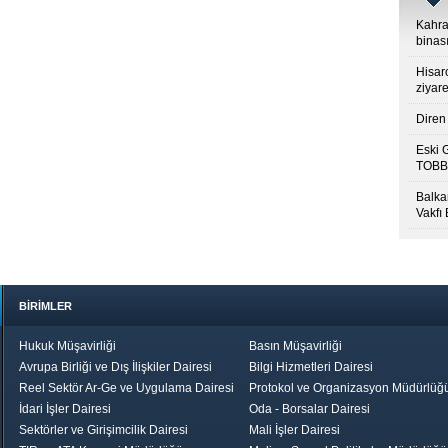
Kahra
binası
Hisar
ziyare
Diren 
Eski 
TOBB’
Balkan
Vakfı
BİRİMLER
Hukuk Müşavirliği
Basın Müşavirliği
Avrupa Birliği ve Dış İlişkiler Dairesi
Bilgi Hizmetleri Dairesi
Reel Sektör Ar-Ge ve Uygulama Dairesi
Protokol ve Organizasyon Müdürlüğ
İdari İşler Dairesi
Oda - Borsalar Dairesi
Sektörler ve Girişimcilik Dairesi
Mali İşler Dairesi