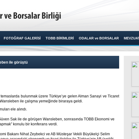
FOTOĞRAF GALERİSİ
TOBB BİRİMLERİ
ODALAR ve BORSALAR
MEVZUA
eben ile görüştü
y temaslarda bulunmak üzere Türkiye’ye gelen Alman Sanayi ve Ticaret
n Wansleben ile çalışma yemeğinde biraraya geldi.​
uları ele alındı.
. Güven Sak ile de görüşen Wansleben, sonrasında TOBB Ekonomi ve
Yapmak” konulu bir konferans verdi.
omi Bakanı Nihat Zeybekci ve AB Müsteşar Vekili Büyükelçi Selim