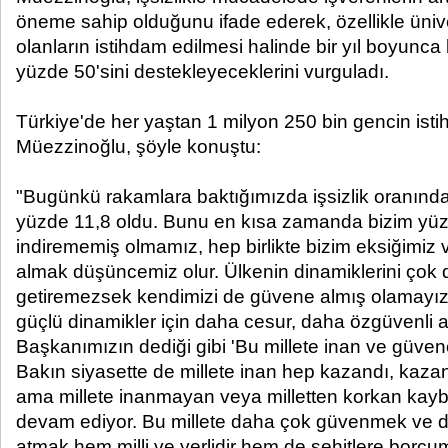
öneme sahip olduğunu ifade ederek, özellikle üni
olanların istihdam edilmesi halinde bir yıl boyunca 
yüzde 50'sini destekleyeceklerini vurguladı.
Türkiye'de her yaştan 1 milyon 250 bin gencin isti
Müezzinoğlu, şöyle konuştu:
"Bugünkü rakamlara baktığımızda işsizlik oranında 
yüzde 11,8 oldu. Bunu en kısa zamanda bizim yüzd
indirememiş olmamız, hep birlikte bizim eksiğimiz
almak düşüncemiz olur. Ülkenin dinamiklerini çok 
getiremezsek kendimizi de güvene almış olamayı
güçlü dinamikler için daha cesur, daha özgüvenli 
Başkanımızın dediği gibi 'Bu millete inan ve güven
Bakın siyasette de millete inan hep kazandı, ka
ama millete inanmayan veya milletten korkan kay
devam ediyor. Bu millete daha çok güvenmek ve d
atmak hem milli ve yerlidir hem de şehitlere borcu