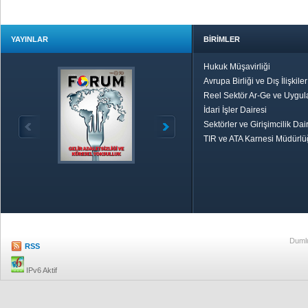
YAYINLAR
BİRİMLER
Hukuk Müşavirliği
Avrupa Birliği ve Dış İlişkile
Reel Sektör Ar-Ge ve Uygul
İdari İşler Dairesi
Sektörler ve Girişimcilik Dai
TIR ve ATA Karnesi Müdürl
Özetle TOBB
Ekonomik R
Dumlu
RSS
IPv6 Aktif