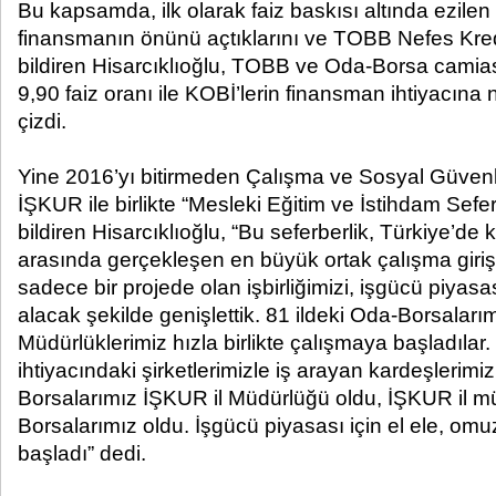
Bu kapsamda, ilk olarak faiz baskısı altında ezile
finansmanın önünü açtıklarını ve TOBB Nefes Kredis
bildiren Hisarcıklıoğlu, TOBB ve Oda-Borsa camiası
9,90 faiz oranı ile KOBİ’lerin finansman ihtiyacına n
çizdi.
Yine 2016’yı bitirmeden Çalışma ve Sosyal Güvenl
İŞKUR ile birlikte “Mesleki Eğitim ve İstihdam Seferb
bildiren Hisarcıklıoğlu, “Bu seferberlik, Türkiye’de 
arasında gerçekleşen en büyük ortak çalışma giri
sadece bir projede olan işbirliğimizi, işgücü piy
alacak şekilde genişlettik. 81 ildeki Oda-Borsaları
Müdürlüklerimiz hızla birlikte çalışmaya başladılar. 
ihtiyacındaki şirketlerimizle iş arayan kardeşlerimizi
Borsalarımız İŞKUR il Müdürlüğü oldu, İŞKUR il mü
Borsalarımız oldu. İşgücü piyasası için el ele, o
başladı” dedi.