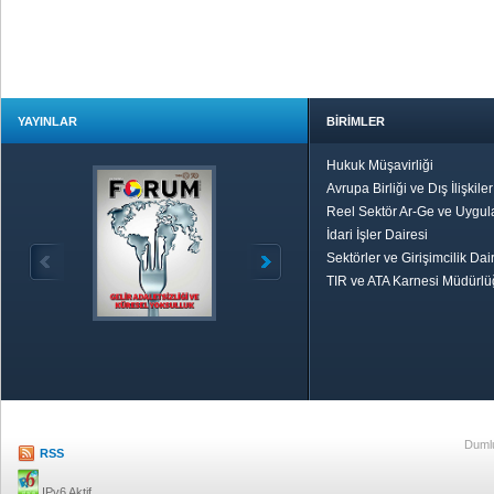
YAYINLAR
BİRİMLER
Hukuk Müşavirliği
Avrupa Birliği ve Dış İlişkile
Reel Sektör Ar-Ge ve Uygul
İdari İşler Dairesi
Sektörler ve Girişimcilik Dai
TIR ve ATA Karnesi Müdürl
Özetle TOBB
Ekonomik R
Dumlu
RSS
IPv6 Aktif