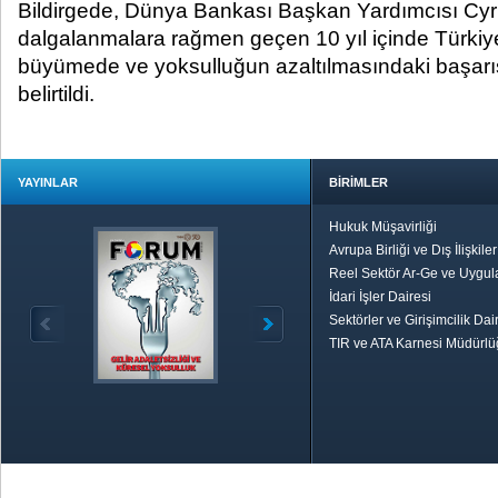
Bildirgede, Dünya Bankası Başkan Yardımcısı Cyril
dalgalanmalara rağmen geçen 10 yıl içinde Türkiy
büyümede ve yoksulluğun azaltılmasındaki başarısın
belirtildi.
YAYINLAR
BİRİMLER
Hukuk Müşavirliği
Avrupa Birliği ve Dış İlişkile
Reel Sektör Ar-Ge ve Uygul
İdari İşler Dairesi
Sektörler ve Girişimcilik Dai
TIR ve ATA Karnesi Müdürl
Özetle TOBB
Ekonomik R