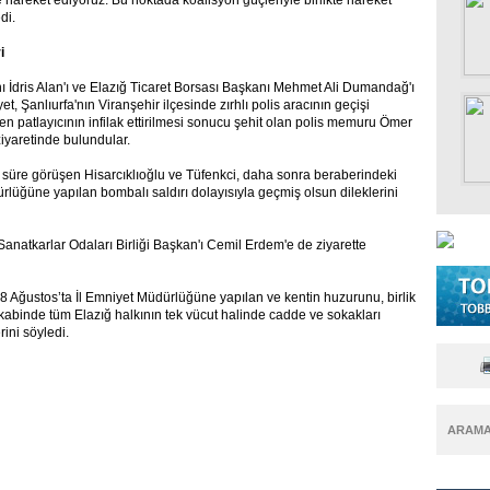
areket ediyoruz. Bu noktada koalisyon güçleriyle birlikte hareket
di.
i
 İdris Alan'ı ve Elazığ Ticaret Borsası Başkanı Mehmet Ali Dumandağ'ı
, Şanlıurfa'nın Viranşehir ilçesinde zırhlı polis aracının geçişi
nen patlayıcının infilak ettirilmesi sonucu şehit olan polis memuru Ömer
yaretinde bulundular.
ir süre görüşen Hisarcıklıoğlu ve Tüfenkci, daha sonra beraberindeki
ürlüğüne yapılan bombalı saldırı dolayısıyla geçmiş olsun dileklerini
anatkarlar Odaları Birliği Başkan'ı Cemil Erdem'e de ziyarette
8 Ağustos’ta İl Emniyet Müdürlüğüne yapılan ve kentin huzurunu, birlik
akabinde tüm Elazığ halkının tek vücut halinde cadde ve sokakları
erini söyledi.
ARAM