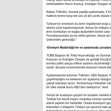
Elazığ Valisi Murat Zorluoğlu'nu ziyarete TOBB B
milletvekilleri Harun Karaca, Erdoğan Özegen ve 
Bakan Tüfenkci, burada yaptığı açıklamada, İl E
halkının teröre karşı tek ses ve tek yürek olarak
Türkiye'nin enerjisini bu terör örgütleriyle boşa 
aksine içine kapanmayacak, dünya ile entegre o
terör bombaları ve başka faaliyetleri bizleri asl
Provokasyonlara da bu millet gelmez, kimse de 
üstesinden geleceğiz."
-Emniyet Müdürlüğü’ne ve patlamada yaralana
TOBB Başkanı M. Rıfat Hisarcıklıoğu ve Gümrük ve
Karacan ve Erdoğan Özegen ile geldiği Elazığ’da 
bomba yüklü araçla intihar saldırısı düzenlediğ
sürdü. Burada incelemelerde bulunan Heyet daha
Açıklamalarda bulunan Tüfenkci, ABD Başkan Yard
şaşırtmadığını ve beklenen bir açıklama olduğunu 
çabuk tutmaları lazım. Terörist başı Fethullah Gü
bir ülke olarak bunu ABD’den bekliyoruz” dedi.
Suriye’de koalisyon güçleri ile beraber hareket
Türkiye’nin kendi meşru müdafaa sınırları içerisin
adına yapılan bir harekattır. Orada koalisyon gü
tekrardan o bölgeleri Türkiye için güvenli hale ge