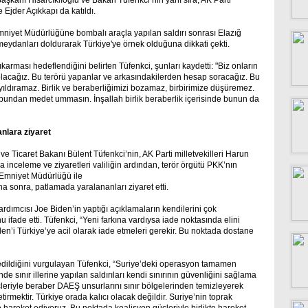
aşkanı Hisarcıklıoğlu ve Bakan Tüfenkci’nin yanı sıra; AK Parti
Ejder Açıkkapı da katıldı.
mniyet Müdürlüğüne bombalı araçla yapılan saldırı sonrası Elazığ
 meydanları doldurarak Türkiye'ye örnek olduğuna dikkati çekti.
çıkarması hedeflendiğini belirten Tüfenkci, şunları kaydetti: "Biz onların
lacağız. Bu terörü yapanlar ve arkasındakilerden hesap soracağız. Bu
a yıldıramaz. Birlik ve beraberliğimizi bozamaz, birbirimize düşüremez.
bundan medet ummasın. İnşallah birlik beraberlik içerisinde bunun da
nlara ziyaret
 Ticaret Bakanı Bülent Tüfenkci’nin, AK Parti milletvekilleri Harun
inceleme ve ziyaretleri valiliğin ardından, terör örgütü PKK’nın
i Emniyet Müdürlüğü ile
 sonra, patlamada yaralananları ziyaret etti.
ımcısı Joe Biden’in yaptığı açıklamaların kendilerini çok
ifade etti. Tüfenkci, “Yeni farkına vardıysa iade noktasında elini
len’i Türkiye’ye acil olarak iade etmeleri gerekir. Bu noktada dostane
 edildiğini vurgulayan Tüfenkci, “Suriye’deki operasyon tamamen
de sınır illerine yapılan saldırıları kendi sınırının güvenliğini sağlama
çleriyle beraber DAEŞ unsurlarını sınır bölgelerinden temizleyerek
tirmektir. Türkiye orada kalıcı olacak değildir. Suriye’nin toprak