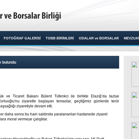
FOTOĞRAF GALERİSİ
TOBB BİRİMLERİ
ODALAR ve BORSALAR
MEVZUA
de bulundu
k ve Ticaret Bakanı Bülent Tüfenkci ile birlikte Elazığ’da taziye
Zorluoğlu'nu ziyaretle başlayan temaslar, geçtiğimiz günlerde terör
sağlığı ziyaretiyle devam etti.​
ler daha sonra bu hain saldırıda yaralananları hastanede ziyaret
ılara moral vermeye çalıştılar.