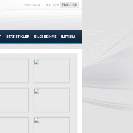
|
ENGLISH
ANA SAYFA
İLETİŞİM
T
İSTATİSTİKLER
BİLGİ EDİNME
İLETİŞİM