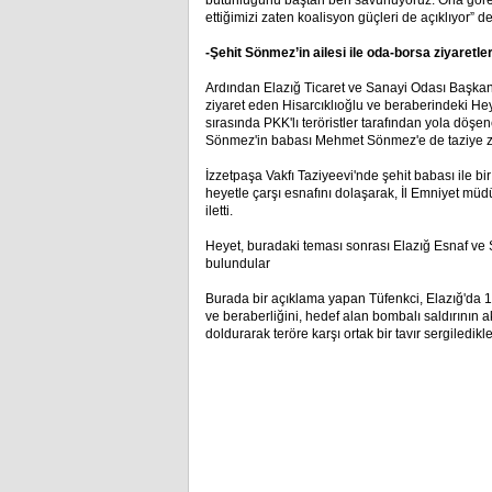
bütünlüğünü baştan beri savunuyoruz. Ona göre h
ettiğimizi zaten koalisyon güçleri de açıklıyor” de
-Şehit Sönmez’in ailesi ile oda-borsa ziyaretler
Ardından Elazığ Ticaret ve Sanayi Odası Başkanı
ziyaret eden Hisarcıklıoğlu ve beraberindeki Heyet
sırasında PKK'lı teröristler tarafından yola döşe
Sönmez'in babası Mehmet Sönmez'e de taziye zi
İzzetpaşa Vakfı Taziyeevi'nde şehit babası ile b
heyetle çarşı esnafını dolaşarak, İl Emniyet müd
iletti.
Heyet, buradaki teması sonrası Elazığ Esnaf ve S
bulundular
Burada bir açıklama yapan Tüfenkci, Elazığ'da 1
ve beraberliğini, hedef alan bombalı saldırının 
doldurarak teröre karşı ortak bir tavır sergiledikl