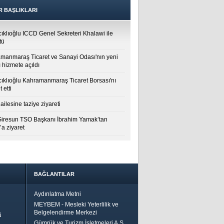
R BAŞLIKLARI
cıklıoğlu ICCD Genel Sekreteri Khalawi ile
tü
manmaraş Ticaret ve Sanayi Odası'nın yeni
 hizmete açıldı
cıklıoğlu Kahramanmaraş Ticaret Borsası'nı
t etti
ailesine taziye ziyareti
Giresun TSO Başkanı İbrahim Yamak’tan
a ziyaret
BAĞLANTILAR
Aydınlatma Metni
MEYBEM - Mesleki Yeterlilik ve
Belgelendirme Merkezi
ü
Gümrük ve Turizm İşletmeleri A.Ş.