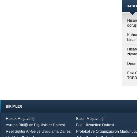
HABE
Hisar
görüş
Kahra
binası
Hisar
ziyare
Diren 
Eski 
TOBB’
BİRİMLER
Hukuk Müşavirliği
Basın Müşavirliği
Avrupa Birliği ve Dış İlişkiler Dairesi
Bilgi Hizmetleri Dairesi
Reel Sektör Ar-Ge ve Uygulama Dairesi
Protokol ve Organizasyon Müdürlüğ