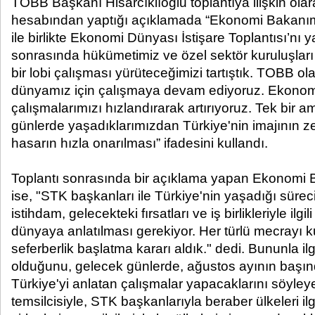
TOBB Başkanı Hisarcıklıoğlu toplantıya ilişkin ol
hesabından yaptığı açıklamada “Ekonomi Bakanım
ile birlikte Ekonomi Dünyası İstişare Toplantısı’nı
sonrasında hükümetimiz ve özel sektör kuruluşları 
bir lobi çalışması yürüteceğimizi tartıştık. TOBB ola
dünyamız için çalışmaya devam ediyoruz. Ekonomi
çalışmalarımızı hızlandırarak artırıyoruz. Tek bir 
günlerde yaşadıklarımızdan Türkiye'nin imajının
hasarın hızla onarılması” ifadesini kullandı.
Toplantı sonrasında bir açıklama yapan Ekonomi 
ise, "STK başkanları ile Türkiye'nin yaşadığı sürec
istihdam, gelecekteki fırsatları ve iş birlikleriyle ilgi
dünyaya anlatılması gerekiyor. Her türlü mecrayı 
seferberlik başlatma kararı aldık." dedi. Bununla ilgi
olduğunu, gelecek günlerde, ağustos ayının baş
Türkiye'yi anlatan çalışmalar yapacaklarını söyle
temsilcisiyle, STK başkanlarıyla beraber ülkeleri il