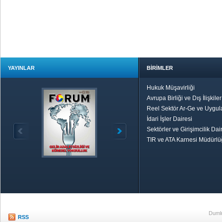
YAYINLAR
BİRİMLER
Hukuk Müşavirliği
Avrupa Birliği ve Dış İlişkile
Reel Sektör Ar-Ge ve Uygul
İdari İşler Dairesi
Sektörler ve Girişimcilik Dai
TIR ve ATA Karnesi Müdürl
Özetle TOBB
Ekonomik R
Dumlu
RSS