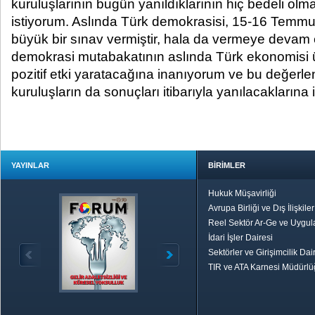
kuruluşlarının bugün yanıldıklarının hiç bedeli o
istiyorum. Aslında Türk demokrasisi, 15-16 Temmuz
büyük bir sınav vermiştir, hala da vermeye devam ed
demokrasi mutabakatının aslında Türk ekonomisi 
pozitif etki yaratacağına inanıyorum ve bu değer
kuruluşların da sonuçları itibarıyla yanılacaklarına
YAYINLAR
BİRİMLER
Hukuk Müşavirliği
Avrupa Birliği ve Dış İlişkile
Reel Sektör Ar-Ge ve Uygul
İdari İşler Dairesi
Sektörler ve Girişimcilik Dai
TIR ve ATA Karnesi Müdürl
Özetle TOBB
Ekonomik R