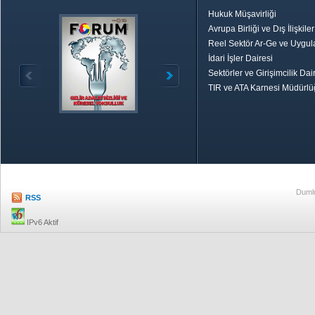
Hukuk Müşavirliği
Avrupa Birliği ve Dış İlişkile
Reel Sektör Ar-Ge ve Uygul
İdari İşler Dairesi
Sektörler ve Girişimcilik Dai
TIR ve ATA Karnesi Müdürl
Özetle TOBB
Ekonomik R
Dumlu
RSS
IPv6 Aktif