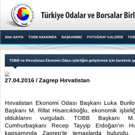
ANA SAYFA
TOBB HAKKINDA
BAŞKANIMIZ
FOTOĞRAF GALERİSİ
TOB
TOBB ve Hırvatistan Ekonomi Odası işbirliğini geliştirmek için harekete g
27.04.2016 / Zagrep Hırvatistan
Hırvatistan Ekonomi Odası Başkanı Luka Burilo
Başkanı M. Rifat Hisarcıklıoğlu, ekonomik işbirliğ
olduklarını vurguladı. TOBB Başkanı M. R
Cumhurbaşkanı Recep Tayyip Erdoğan'ın Hırv
kapsamında Zagrep’te temaslarda bulundu. H