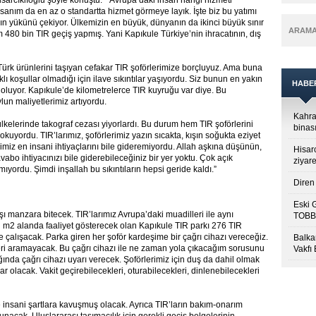
isarcıklıoğlu şöyle konuştu: “Avrupa’daki insan hangi hizmeti
sanım da en az o standartta hizmet görmeye layık. İşte biz bu yatımı
ın yükünü çekiyor. Ülkemizin en büyük, dünyanın da ikinci büyük sınır
ARAM
 480 bin TIR geçiş yapmış. Yani Kapıkule Türkiye’nin ihracatının, dış
 Türk ürünlerini taşıyan cefakar TIR şoförlerimize borçluyuz. Ama buna
ı koşullar olmadığı için ilave sıkıntılar yaşıyordu. Siz bunun en yakın
HABE
 oluyor. Kapıkule’de kilometrelerce TIR kuyruğu var diye. Bu
lun maliyetlerimiz artıyordu.
Kahra
lkelerinde takograf cezası yiyorlardı. Bu durum hem TIR şoförlerini
binası
okuyordu. TIR’larımız, şoförlerimiz yazın sıcakta, kışın soğukta eziyet
imiz en insani ihtiyaçlarını bile gideremiyordu. Allah aşkına düşünün,
Hisar
bo ihtiyacınızı bile giderebileceğiniz bir yer yoktu. Çok açık
ziyare
yordu. Şimdi inşallah bu sıkıntıların hepsi geride kaldı.”
Diren 
Eski 
 dışı manzara bitecek. TIR’larımız Avrupa’daki muadilleri ile aynı
TOBB’
n m2 alanda faaliyet gösterecek olan Kapıkule TIR parkı 276 TIR
e çalışacak. Parka giren her şoför kardeşime bir çağrı cihazı vereceğiz.
Balkan
eri aramayacak. Bu çağrı cihazı ile ne zaman yola çıkacağım sorusunu
Vakfı
ğında çağrı cihazı uyarı verecek. Şoförlerimiz için duş da dahil olmak
ar olacak. Vakit geçirebilecekleri, oturabilecekleri, dinlenebilecekleri
nsani şartlara kavuşmuş olacak. Ayrıca TIR’ların bakım-onarım