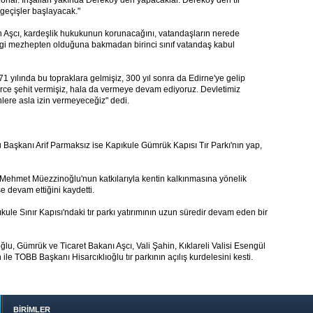
rlar. İnşallah yakında Dereköy’den yapacaklar. Dereköy’den tır
 geçişler başlayacak."
n Aşcı, kardeşlik hukukunun korunacağını, vatandaşların nerede
gi mezhepten olduğuna bakmadan birinci sınıf vatandaş kabul
1 yılında bu topraklara gelmişiz, 300 yıl sonra da Edirne'ye gelip
rce şehit vermişiz, hala da vermeye devam ediyoruz. Devletimiz
enlere asla izin vermeyeceğiz" dedi.
Başkanı Arif Parmaksız ise Kapıkule Gümrük Kapısı Tır Parkı'nın yap,
 Mehmet Müezzinoğlu'nun katkılarıyla kentin kalkınmasına yönelik
e devam ettiğini kaydetti.
le Sınır Kapısı'ndaki tır parkı yatırımının uzun süredir devam eden bir
, Gümrük ve Ticaret Bakanı Aşcı, Vali Şahin, Kıklareli Valisi Esengül
e TOBB Başkanı Hisarcıklıoğlu tır parkının açılış kurdelesini kesti.
BİRİMLER