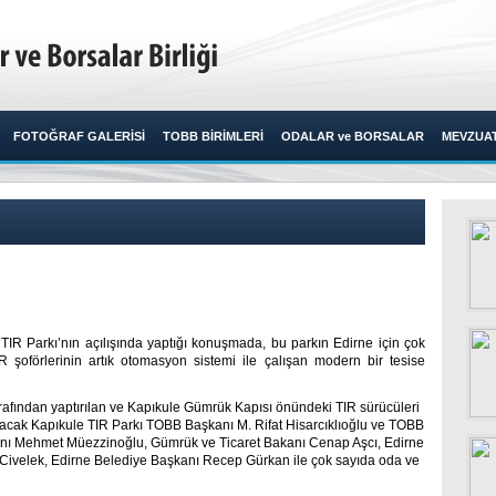
FOTOĞRAF GALERİSİ
TOBB BİRİMLERİ
ODALAR ve BORSALAR
MEVZUA
TIR Parkı’nın açılışında yaptığı konuşmada, bu parkın Edirne için çok
R şoförlerinin artık otomasyon sistemi ile çalışan modern bir tesise
arafından yaptırılan ve Kapıkule Gümrük Kapısı önündeki TIR sürücüleri
racak Kapıkule TIR Parkı TOBB Başkanı M. Rifat Hisarcıklıoğlu ve TOBB
kanı Mehmet Müezzinoğlu, Gümrük ve Ticaret Bakanı Cenap Aşcı, Edirne
ül Civelek, Edirne Belediye Başkanı Recep Gürkan ile çok sayıda oda ve