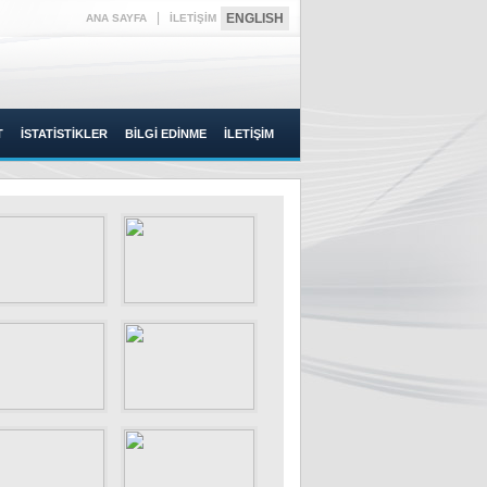
|
ENGLISH
ANA SAYFA
İLETİŞİM
T
İSTATİSTİKLER
BİLGİ EDİNME
İLETİŞİM