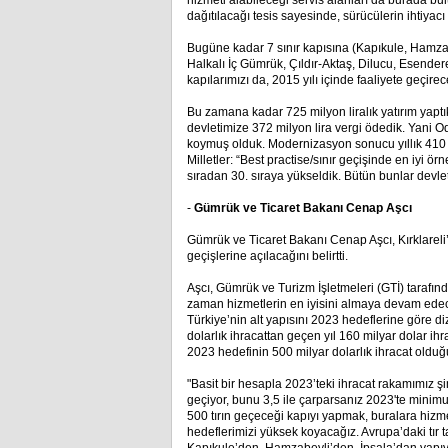
hizmeti alabileceği servis alanları da burada bul
dağıtılacağı tesis sayesinde, sürücülerin ihtiya
Bugüne kadar 7 sınır kapısına (Kapıkule, Hamzab
Halkalı İç Gümrük, Çıldır-Aktaş, Dilucu, Esender
kapılarımızı da, 2015 yılı içinde faaliyete geçirec
Bu zamana kadar 725 milyon liralık yatırım yaptı
devletimize 372 milyon lira vergi ödedik. Yani 
koymuş olduk. Modernizasyon sonucu yıllık 410 
Milletler: “Best practise/sınır geçişinde en iyi 
sıradan 30. sıraya yükseldik. Bütün bunlar dev
-
Gümrük ve Ticaret Bakanı Cenap Aşcı
Gümrük ve Ticaret Bakanı Cenap Aşcı, Kırklareli’
geçişlerine açılacağını belirtti.
Aşcı, Gümrük ve Turizm İşletmeleri (GTİ) tarafın
zaman hizmetlerin en iyisini almaya devam edec
Türkiye’nin alt yapısını 2023 hedeflerine göre d
dolarlık ihracattan geçen yıl 160 milyar dolar ihra
2023 hedefinin 500 milyar dolarlık ihracat oldu
"Basit bir hesapla 2023’teki ihracat rakamımız ş
geçiyor, bunu 3,5 ile çarparsanız 2023'te minimu
500 tırın geçeceği kapıyı yapmak, buralara hiz
hedeflerimizi yüksek koyacağız. Avrupa’daki tır t