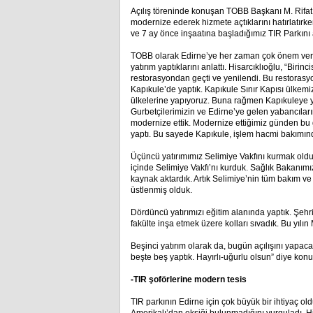
Açılış töreninde konuşan TOBB Başkanı M. Rifat 
modernize ederek hizmete açtıklarını hatırlatırk
ve 7 ay önce inşaatına başladığımız TIR Parkını 
TOBB olarak Edirne’ye her zaman çok önem verd
yatırım yaptıklarını anlattı. Hisarcıklıoğlu, “Birin
restorasyondan geçti ve yenilendi. Bu restorasyo
Kapıkule’de yaptık. Kapıkule Sınır Kapısı ülkemiz
ülkelerine yapıyoruz. Buna rağmen Kapıkuleye yıll
Gurbetçilerimizin ve Edirne’ye gelen yabancıların
modernize ettik. Modernize ettiğimiz günden bu g
yaptı. Bu sayede Kapıkule, işlem hacmi bakımında
Üçüncü yatırımımız Selimiye Vakfını kurmak oldu
içinde Selimiye Vakfı’nı kurduk. Sağlık Bakanımızl
kaynak aktardık. Artık Selimiye’nin tüm bakım ve
üstlenmiş olduk.
Dördüncü yatırımızı eğitim alanında yaptık. Şehrin
fakülte inşa etmek üzere kolları sıvadık. Bu yılın
Beşinci yatırım olarak da, bugün açılışını yapac
beşte beş yaptık. Hayırlı-uğurlu olsun” diye konu
-TIR şoförlerine modern tesis
TIR parkının Edirne için çok büyük bir ihtiyaç