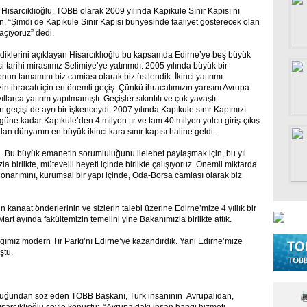
Hisarcıklıoğlu, TOBB olarak 2009 yılında Kapıkule Sınır Kapısı’nı
en, “Şimdi de Kapıkule Sınır Kapısı bünyesinde faaliyet gösterecek olan
açıyoruz” dedi.
iklerini açıklayan Hisarcıklıoğlu bu kapsamda Edirne’ye beş büyük
cisi tarihi mirasımız Selimiye’ye yatırımdı. 2005 yılında büyük bir
nun tamamını biz camiası olarak biz üstlendik. İkinci yatırımı
in ihracatı için en önemli geçiş. Çünkü ihracatımızın yarısını Avrupa
arca yatırım yapılmamıştı. Geçişler sıkıntılı ve çok yavaştı.
 geçişi de ayrı bir işkenceydi. 2007 yılında Kapıkule sınır Kapımızı
üne kadar Kapıkule’den 4 milyon tır ve tam 40 milyon yolcu giriş-çıkış
n dünyanın en büyük ikinci kara sınır kapısı haline geldi.
. Bu büyük emanetin sorumluluğunu ilelebet paylaşmak için, bu yıl
a birlikte, mütevelli heyeti içinde birlikte çalışıyoruz. Önemli miktarda
 onarımını, kurumsal bir yapı içinde, Oda-Borsa camiası olarak biz
 kanaat önderlerinin ve sizlerin talebi üzerine Edirne’mize 4 yıllık bir
 Mart ayında fakültemizin temelini yine Bakanımızla birlikte attık.
ağımız modern Tır Parkı’nı Edirne’ye kazandırdık. Yani Edirne’mize
ştu.
 olduğundan söz eden TOBB Başkanı, Türk insanının Avrupalıdan,