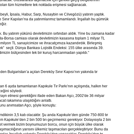
unacak. Uluslararası taşımacılık için gerekli geçiş belgelerinin
cı olan tüm hizmetlere tek noktada erişmesi sağlanacak.
eyli, İpsala, Habur, Sarp, Nusaybin ve Cilvegözü) yatırım yaptık.
e Sınır Kapıları’na da yatırımlarımız tamamlandı. İnşallah bu gümrük
eğiz.
k. Bu yatırım yükünü devletimizin sırtından aldık. Yine bu zamana kadar
Oda-Borsa camiası olarak devletimizin kasasına toplam 1 milyar TL
milyon TL sanayicimize ve ihracatçımıza kazandırdık. Birleşmiş
örnek” seçti. Dünya Bankası Lojistik Endeksi: 155 ülke arasında 39.
letimizin bütçesinden tek bir kuruş harcanmadan yapıldı.”
den Bulgaristan’a açılan Dereköy Sınır Kapısı’nın yakında tır
dan 6 ayda tamamlanan Kapıkule Tır Parkı’nın açılışında, halkın her
eğini söyledi.
izayn etmesi gerektiğini ifade eden Bakan Aşcı, 2002'de 36 milyar
cat rakamına ulaşıldığını anlattı.
ğunu anımsatan Aşcı, şöyle konuştu:
imdikinin 3,5 katı olacaktır. Şu anda Kapıkule’den günde 750-800 tır
m Kapıkule’den 2 bin 500 tırı geçirmemiz gerekiyor. Dolayısıyla 2 bin
met vermek bizim boynumuzun borcu, onun için büyük ülke olarak
aşımacılığının yarısını ülkemiz taşımacıları gerçekleştiriyor. Bunu da