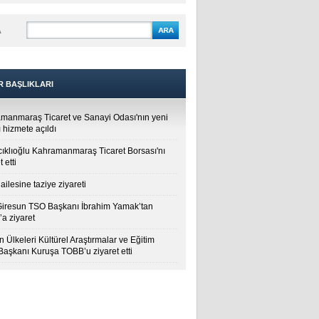
A
R BAŞLIKLARI
manmaraş Ticaret ve Sanayi Odası'nın yeni
 hizmete açıldı
cıklıoğlu Kahramanmaraş Ticaret Borsası'nı
t etti
ailesine taziye ziyareti
Giresun TSO Başkanı İbrahim Yamak’tan
a ziyaret
 Ülkeleri Kültürel Araştırmalar ve Eğitim
 Başkanı Kuruşa TOBB’u ziyaret etti