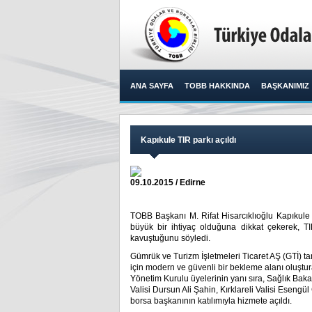
ANA SAYFA
TOBB HAKKINDA
BAŞKANIMIZ
Kapıkule TIR parkı açıldı
09.10.2015 / Edirne
TOBB Başkanı M. Rifat Hisarcıklıoğlu Kapıkule 
büyük bir ihtiyaç olduğuna dikkat çekerek, TI
kavuştuğunu söyledi.​
Gümrük ve Turizm İşletmeleri Ticaret AŞ (GTİ) t
için modern ve güvenli bir bekleme alanı oluştu
Yönetim Kurulu üyelerinin yanı sıra, Sağlık Ba
Valisi Dursun Ali Şahin, Kırklareli Valisi Eseng
borsa başkanının katılımıyla hizmete açıldı.