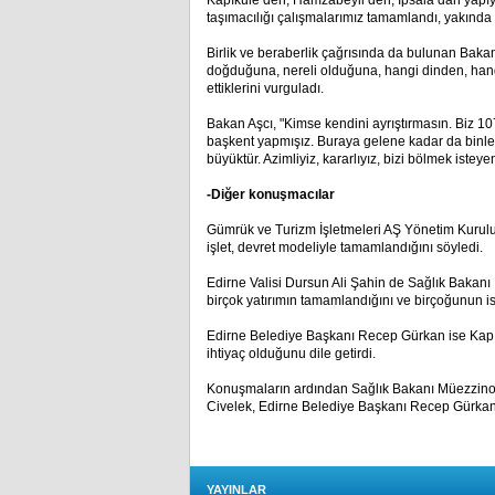
Kapıkule’den, Hamzabeyli’den, İpsala’dan yapıyo
taşımacılığı çalışmalarımız tamamlandı, yakında
Birlik ve beraberlik çağrısında da bulunan Baka
doğduğuna, nereli olduğuna, hangi dinden, han
ettiklerini vurguladı.
Bakan Aşcı, "Kimse kendini ayrıştırmasın. Biz 107
başkent yapmışız. Buraya gelene kadar da binle
büyüktür. Azimliyiz, kararlıyız, bizi bölmek istey
-Diğer konuşmacılar
Gümrük ve Turizm İşletmeleri AŞ Yönetim Kurulu 
işlet, devret modeliyle tamamlandığını söyledi.
Edirne Valisi Dursun Ali Şahin de Sağlık Bakanı
birçok yatırımın tamamlandığını ve birçoğunun is
Edirne Belediye Başkanı Recep Gürkan ise Kapıku
ihtiyaç olduğunu dile getirdi.
Konuşmaların ardından Sağlık Bakanı Müezzinoğlu
Civelek, Edirne Belediye Başkanı Recep Gürkan il
YAYINLAR