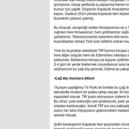
Amerikalı’dan eksiği bulunmadığını vurguladı. H
görüyorsa, hangi şartlarda iş yapıyorsa benim in
bunun için yaptık. Düşünün Kapıkule ihracatımız
kapısı. Sadece 2014 yılında Kapıkule’den toplam
ticaretinin yükünü çekmiş.
Bu ihracatı, zenginliği üreten firmalarımıza ve o
rağmen hem firmalarımız, hem şoförlerimiz sağlıkl
şahidisiniz. Televizyonlarda haberlere bile konu
kuyruklardan dolayı Türk özel sektörü olarak nav
Yine bu kuyruklar sebebiyle TIR’larımız Avrupa ü
hem diğer araçları hem de Edirnelileri sıkıntıya s
çekiyordu. Mallarımızı Avrupa’ya taşıyan şoförler
3-4 gün bir yerde beklemek zorundasınız ama lava
söylüyorum bu çağ dışı görüntü, Edirne’ye yakışmı
-Çağ dışı manzara bitiyor
“Açılışını yaptığımız Tır Parkı ile birlikte bu çağ
standartta modern bir parka sahip olacak. 93 bi
kapasiteli olacak. TIR parkı otomasyon sistemi il
Bu cihaz, park edeceğiz yeri gösterecek, park y
ortadan kaldıracağız. Kendi TIR’ına sıra yaklaştı
üzere her türlü ihtiyaçlarını giderecekleri mekanl
alanlar olacak.
Şoför kardeşlerim Kapıkule’den geçmeden önce i