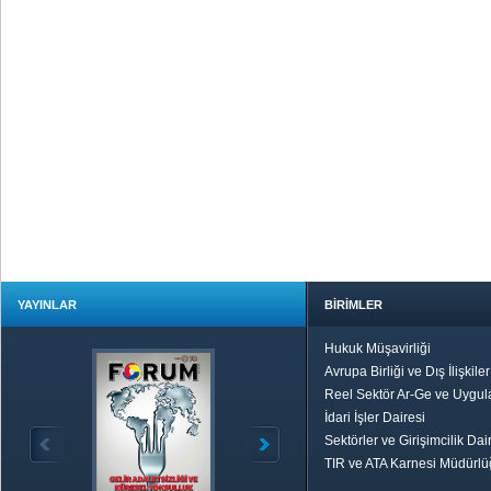
YAYINLAR
BİRİMLER
Hukuk Müşavirliği
Avrupa Birliği ve Dış İlişkile
Reel Sektör Ar-Ge ve Uygul
İdari İşler Dairesi
Sektörler ve Girişimcilik Dai
TIR ve ATA Karnesi Müdürl