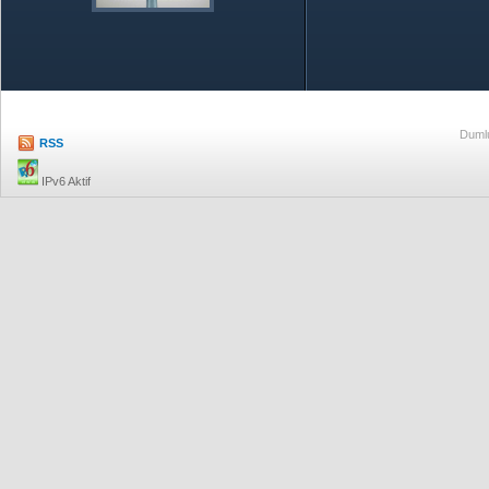
Özetle TOBB
Ekonomik R
Dumlu
RSS
IPv6 Aktif