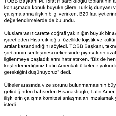
TOBB Başkanı M. Rifat Hisarcıklıoğlu toplantının aç
konuşmada konuk büyükelçilere Türk iş dünyası
çalışmalarına ilişkin bilgi verirken, B20 faaliyetlerin
değerlendirmelerde de bulundu.
Uluslararası ticarette coğrafi yakınlığın büyük bir
işaret eden Hisarcıklıoğlu, özellikle lojistik ve kü
artılar kazandırdığını söyledi. TOBB Başkanı, tekno
şartlarının sertleşmesi neticesinde piyasaların uza
ilgilenmeye başladıklarını hatırlatırken, “Biz de h
keşfedemediğimiz Latin Amerikalı ülkelerle yakınd
gerektiğini düşünüyoruz” dedi.
Ülkeler arasında vize sorunu bulunmamasının büyü
getirdiğinden bahseden Hisarcıklıoğlu, Latin Ameri
ilişkilerin çalışma komitesi anlaşmaları imzalamak y
istedi.