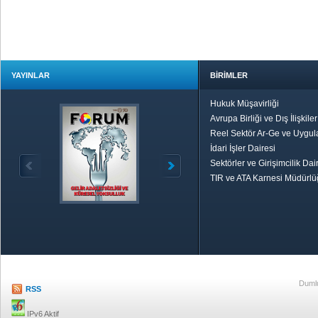
YAYINLAR
BİRİMLER
Hukuk Müşavirliği
Avrupa Birliği ve Dış İlişkile
Reel Sektör Ar-Ge ve Uygul
İdari İşler Dairesi
Sektörler ve Girişimcilik Dai
TIR ve ATA Karnesi Müdürl
Özetle TOBB
Ekonomik R
Dumlu
RSS
IPv6 Aktif