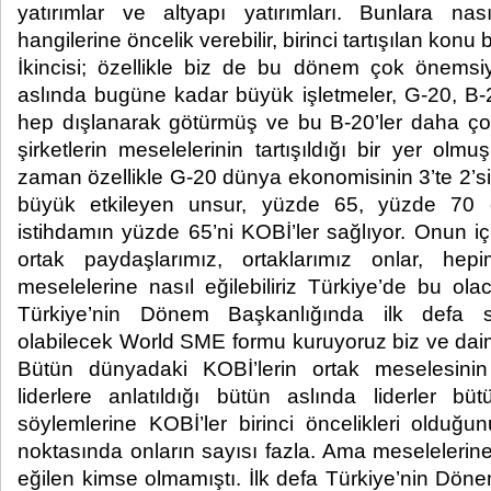
yatırımlar ve altyapı yatırımları. Bunlara nası
hangilerine öncelik verebilir, birinci tartışılan konu 
İkincisi; özellikle biz de bu dönem çok önemsiy
aslında bugüne kadar büyük işletmeler, G-20, B
hep dışlanarak götürmüş ve bu B-20’ler daha ço
şirketlerin meselelerinin tartışıldığı bir yer ol
zaman özellikle G-20 dünya ekonomisinin 3’te 2’s
büyük etkileyen unsur, yüzde 65, yüzde 70 o
istihdamın yüzde 65’ni KOBİ’ler sağlıyor. Onun i
ortak paydaşlarımız, ortaklarımız onlar, hepim
meselelerine nasıl eğilebiliriz Türkiye’de bu ola
Türkiye’nin Dönem Başkanlığında ilk defa s
olabilecek World SME formu kuruyoruz biz ve daimi
Bütün dünyadaki KOBİ’lerin ortak meselesinin t
liderlere anlatıldığı bütün aslında liderler bü
söylemlerine KOBİ’ler birinci öncelikleri olduğu
noktasında onların sayısı fazla. Ama meseleleri
eğilen kimse olmamıştı. İlk defa Türkiye’nin Dö