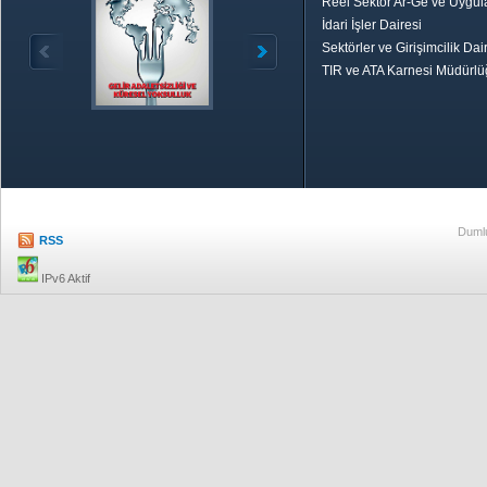
Reel Sektör Ar-Ge ve Uygul
İdari İşler Dairesi
Sektörler ve Girişimcilik Dai
TIR ve ATA Karnesi Müdürl
Özetle TOBB
Ekonomik R
Dumlu
RSS
IPv6 Aktif