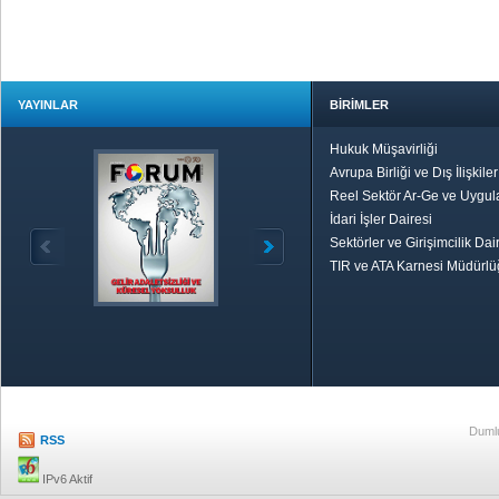
YAYINLAR
BİRİMLER
Hukuk Müşavirliği
Avrupa Birliği ve Dış İlişkile
Reel Sektör Ar-Ge ve Uygul
İdari İşler Dairesi
Sektörler ve Girişimcilik Dai
TIR ve ATA Karnesi Müdürl
Özetle TOBB
Ekonomik R
Dumlu
RSS
IPv6 Aktif