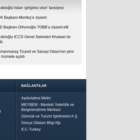
ıklıoğlu’ndan ‘girişimci olun’ tavsiyesi
 Başkanı Menteş’e ziyaret
 Başkanı Orhonoğlu TOBB’u ziyaret etti
cıklıoğlu ICCD Genel Sekreteri Khalawi ile
tü
manmaraş Ticaret ve Sanayi Odası'nın yeni
 hizmete açıldı
BAĞLANTILAR
Aydınlatma Metni
MEYBEM - Mesleki Yeterlilik ve
Belgelendirme Merkezi
ü
Gümrük ve Turizm İşletmeleri A.Ş.
Dünya Odaları Bilgi Ağı
ICC-Turkey