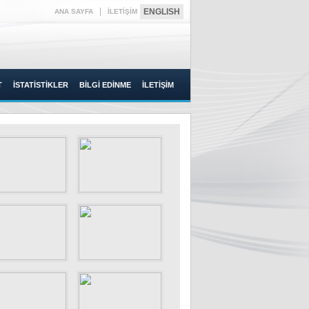
|
ENGLISH
ANA SAYFA
İLETİŞİM
T
İSTATİSTİKLER
BİLGİ EDİNME
İLETİŞİM