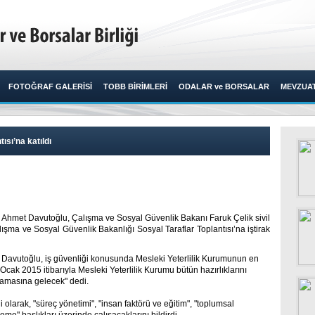
FOTOĞRAF GALERİSİ
TOBB BİRİMLERİ
ODALAR ve BORSALAR
MEVZUA
ısı’na katıldı
 Ahmet Davutoğlu, Çalışma ve Sosyal Güvenlik Bakanı Faruk Çelik sivil
alışma ve Sosyal Güvenlik Bakanlığı Sosyal Taraflar Toplantısı’na iştirak
Davutoğlu, iş güvenliği konusunda Mesleki Yeterlilik Kurumunun en
 Ocak 2015 itibarıyla Mesleki Yeterlilik Kurumu bütün hazırlıklarını
şamasına gelecek" dedi.
 olarak, "süreç yönetimi", "insan faktörü ve eğitim", "toplumsal