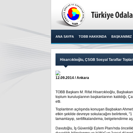
ANA SAYFA
TOBB HAKKINDA
BAŞKANIMIZ
Hisarcıklıoğlu, ÇSGB Sosyal Taraflar Toplant
12.09.2014 / Ankara
TOBB Başkanı M. Rifat Hisarcıklıoğlu, Başbakan
toplum kuruluşlarının başkanlarının katıldığı, Ç
etti.​
Toplantının açılışında konuşan Başbakan Ahmet 
etkin şekilde devreye sokulacağını belirterek, "1
tamamlayıp, sertifikalandırma, belgelendirme a
Davutoğlu, İş Güvenliği Eylem Planı'nda öncelikli