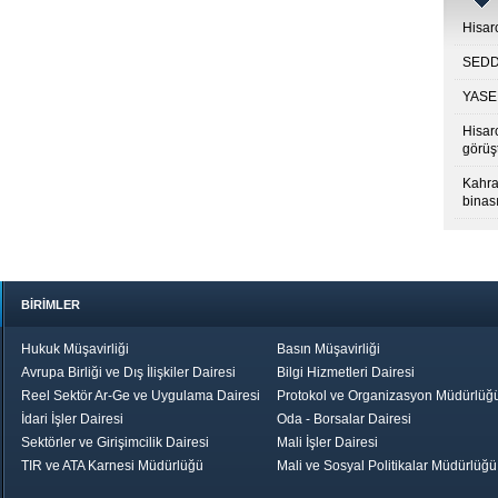
Hisarc
SEDDK
YASED
Hisar
görüş
Kahra
binası
BİRİMLER
Hukuk Müşavirliği
Basın Müşavirliği
Avrupa Birliği ve Dış İlişkiler Dairesi
Bilgi Hizmetleri Dairesi
Reel Sektör Ar-Ge ve Uygulama Dairesi
Protokol ve Organizasyon Müdürlüğ
İdari İşler Dairesi
Oda - Borsalar Dairesi
Sektörler ve Girişimcilik Dairesi
Mali İşler Dairesi
TIR ve ATA Karnesi Müdürlüğü
Mali ve Sosyal Politikalar Müdürlüğü