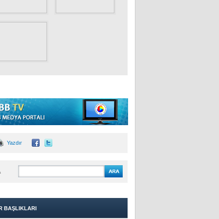
Yazdır
A
R BAŞLIKLARI