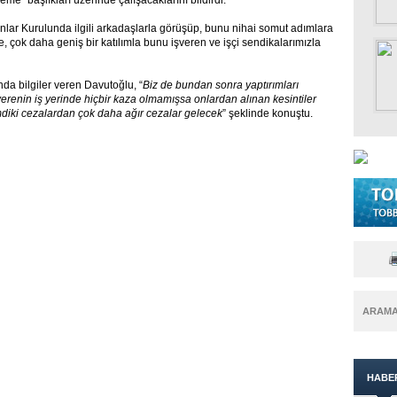
eme" başlıkları üzerinde çalışacaklarını bildirdi.
nlar Kurulunda ilgili arkadaşlarla görüşüp, bunu nihai somut adımlara
 çok daha geniş bir katılımla bunu işveren ve işçi sendikalarımızla
nda bilgiler veren Davutoğlu, “
Biz de bundan sonra yaptırımları
şverenin iş yerinde hiçbir kaza olmamışsa onlardan alınan kesintiler
diki cezalardan çok daha ağır cezalar gelecek
” şeklinde konuştu.
ARAM
HABE