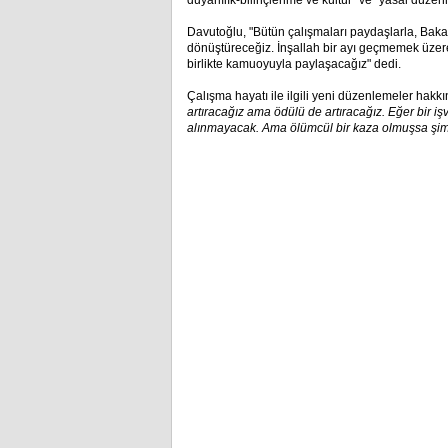
duyarlılık-bilinçlenme ve kültür" ve "yasal düzenl
Davutoğlu, "Bütün çalışmaları paydaşlarla, Baka
dönüştüreceğiz. İnşallah bir ayı geçmemek üzere,
birlikte kamuoyuyla paylaşacağız" dedi.
Çalışma hayatı ile ilgili yeni düzenlemeler hakkı
artıracağız ama ödülü de artıracağız. Eğer bir i
alınmayacak. Ama ölümcül bir kaza olmuşsa şim