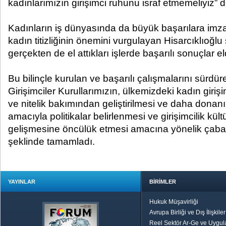
kadınlarımızın girişimci ruhunu israf etmemeliyiz” d
Kadınların iş dünyasında da büyük başarılara imza 
kadın titizliğinin önemini vurgulayan Hisarcıklıoğlu 
gerçekten de el attıkları işlerde başarılı sonuçlar el
Bu bilinçle kurulan ve başarılı çalışmalarını sürd
Girişimciler Kurullarımızın, ülkemizdeki kadın girişi
ve nitelik bakımından geliştirilmesi ve daha donanım
amacıyla politikalar belirlenmesi ve girişimcilik kü
gelişmesine öncülük etmesi amacına yönelik çabalar
şeklinde tamamladı.
YAYINLAR
BİRİMLER
Hukuk Müşavirliği
Avrupa Birliği ve Dış İlişkile
Reel Sektör Ar-Ge ve Uygul