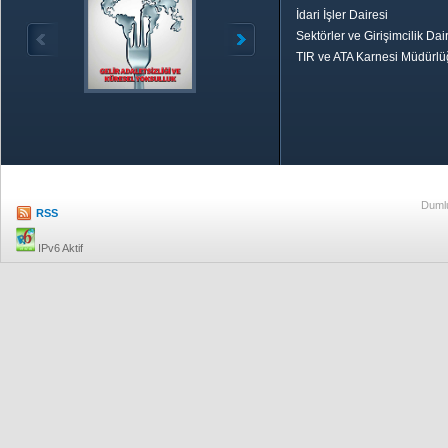
İdari İşler Dairesi
Sektörler ve Girişimcilik Dai
TIR ve ATA Karnesi Müdürl
Özetle TOBB
Ekonomik R
Dumlu
RSS
IPv6 Aktif