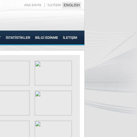
|
ENGLISH
ANA SAYFA
İLETİŞİM
T
İSTATİSTİKLER
BİLGİ EDİNME
İLETİŞİM