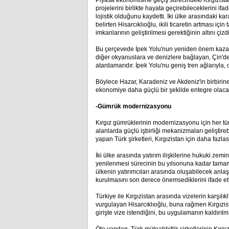
Piyasa ekonomisine geçiş sürecindeki Kırgızista
projelerini birlikte hayata geçirebileceklerini ifa
lojistik olduğunu kaydetti. İki ülke arasındaki k
belirten Hisarcıklıoğlu, ikili ticaretin artması içi
imkanlarının geliştirilmesi gerektiğinin altını çizdi
Bu çerçevede İpek Yolu'nun yeniden önem kazandı
diğer okyanuslara ve denizlere bağlayan, Çin'
atardamarıdır. İpek Yolu'nu geniş tren ağlarıyla,
Böylece Hazar, Karadeniz ve Akdeniz'in birbirin
ekonomiye daha güçlü bir şekilde entegre olacağ
-Gümrük modernizasyonu
Kırgız gümrüklerinin modernizasyonu için her tür
alanlarda güçlü işbirliği mekanizmaları geliştire
yapan Türk şirketleri, Kırgızistan için daha fazla
İki ülke arasında yatırım ilişkilerine hukuki zem
yenilenmesi sürecinin bu yılsonuna kadar tamamla
ülkenin yatırımcıları arasında oluşabilecek an
kurulmasını son derece önemsediklerini ifade ett
Türkiye ile Kırgızistan arasında vizelerin karşılık
vurgulayan Hisarcıklıoğlu, buna rağmen Kırgızist
girişte vize istendiğini, bu uygulamanın kaldırılması