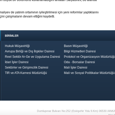
linin büyük bir bölümünü kullanamadığını anlatan Sarpashev, bu alanda
iyev de yatırım ortamının iyileştirilmesi için yeni reformlar yaptıklarını
çini çalışmaların devam ettiğini kaydetti.
BİRİMLER
Hukuk Müşavirliği
Basın Müşavirliği
Avrupa Birliği ve Dış İlişkiler Dairesi
Bilgi Hizmetleri Dairesi
Reel Sektör Ar-Ge ve Uygulama Dairesi
Protokol ve Organizasyon Müdürlüğ
İdari İşler Dairesi
Oda - Borsalar Dairesi
Sektörler ve Girişimcilik Dairesi
Mali İşler Dairesi
TIR ve ATA Karnesi Müdürlüğü
Mali ve Sosyal Politikalar Müdürlüğü
le TOBB
Ekonomik Rapor
Hizmet Şeref
Daha İyi 
Belgesi ve Plaket
Gelecek, Da
Töreni
Bir Türkiye
Görüş ve Öne
17
Dumlupınar Bulvarı No:252 (Eskişehir Yolu 9.Km) 06530 /ANK