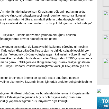
ürkiye-Kırgızistan İş Forumu'nda bulunmaktan duyduğu memnuniyeti dile
liderliğinde hızla gelişen Kırgızistan'ı bölgenin parlayan yıldızı
 Atambayev'in, cumhurbaşkanı seçilmesinden hemen sonra ilk resmi
iyaretin ardından iki ülke arasında ilişkilerin daha da güçlendiğini
iş dünyası olarak daha önümüzde uzun bir yol olduğunun da farkındayız"
an Türkiye'nin, ülkenin her zaman yanında olduğunu belirten
ğin güçlenerek devam edeceğini dile getirdi.
ında ekonomi açısından da kapsayıcı bir kalkınma sürecine girmesinin
de eden Hisarcıklıoğlu, Kırgızistan ile birlikte çalışabilecek birçok
iri olan "ekonomik büyüme yoluyla yaşam kalitesinin yükseltilmesi" için
u, özellikle hazırlıkları hızla devam eden "Kırgızistan 2030" çalışmalarına
nlamada gerek TOBB gerekse Birliğimize bağlı olarak faaliyet gösteren
 Türkiye Ekonomi Politikaları Araştırma Vakfı (TEPAV) kanalıyla her
ktrik üretiminde önemli bir işbirliği fırsatı olduğunu belirten
siyelinin ekonomiye kazandırılması için ortak projeler geliştirebiliceğine
st çeken 6. ülkesi olduğunu ve bu alandaki deneyimini Kırgızistan ile
llikle Orta Asya bölgesinde büyük potansiyele sahip olan Issık
işbirliği yapabileceğimizi düşünüyorum" diye konuştu.