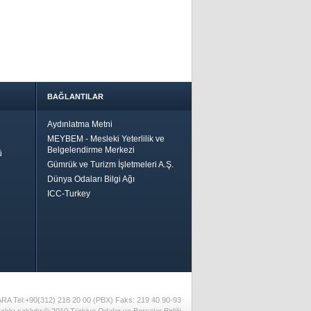
BAĞLANTILAR
Aydınlatma Metni
MEYBEM - Mesleki Yeterlilik ve
Belgelendirme Merkezi
ü
Gümrük ve Turizm İşletmeleri A.Ş.
Dünya Odaları Bilgi Ağı
ICC-Turkey
Bir
ha İyi
 İçin
riler-
ARA Tel:+90(312) 218 20 00 (PBX) Faks: 219 40 90-93