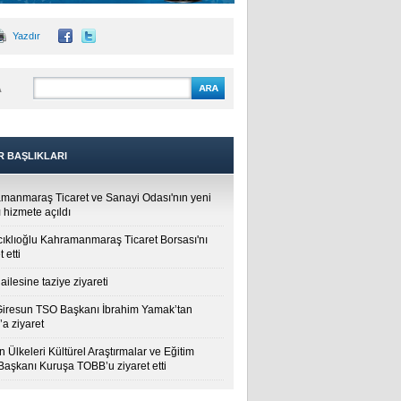
Yazdır
A
R BAŞLIKLARI
manmaraş Ticaret ve Sanayi Odası'nın yeni
 hizmete açıldı
cıklıoğlu Kahramanmaraş Ticaret Borsası'nı
t etti
ailesine taziye ziyareti
Giresun TSO Başkanı İbrahim Yamak’tan
a ziyaret
 Ülkeleri Kültürel Araştırmalar ve Eğitim
 Başkanı Kuruşa TOBB’u ziyaret etti