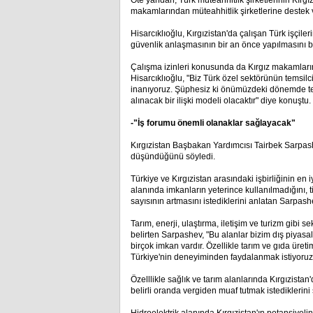
Öte yandan, Türk müteahhitlik şirketlerinin Kırgızi
makamlarından müteahhitlik şirketlerine destek ver
Hisarcıklıoğlu, Kırgızistan'da çalışan Türk işçil
güvenlik anlaşmasının bir an önce yapılmasını bek
Çalışma izinleri konusunda da Kırgız makamların
Hisarcıklıoğlu, "Biz Türk özel sektörünün temsilc
inanıyoruz. Şüphesiz ki önümüzdeki dönemde tesis
alınacak bir ilişki modeli olacaktır" diye konuştu.
-"İş forumu önemli olanaklar sağlayacak"
Kırgızistan Başbakan Yardımcısı Tairbek Sarpash
düşündüğünü söyledi.
Türkiye ve Kırgızistan arasındaki işbirliğinin en i
alanında imkanların yeterince kullanılmadığını, tic
sayısının artmasını istediklerini anlatan Sarpash
Tarım, enerji, ulaştırma, iletişim ve turizm gibi s
belirten Sarpashev, "Bu alanlar bizim dış piyasala
birçok imkan vardır. Özellikle tarım ve gıda ü
Türkiye'nin deneyiminden faydalanmak istiyoruz. 
Özelllikle sağlık ve tarım alanlarında Kırgızista
belirli oranda vergiden muaf tutmak istediklerini 