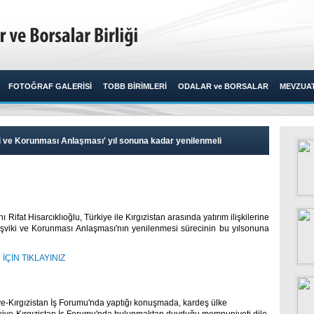
FOTOĞRAF GALERİSİ
TOBB BİRİMLERİ
ODALAR ve BORSALAR
MEVZUA
viki ve Korunması Anlaşması' yıl sonuna kadar yenilenmeli
Rifat Hisarcıklıoğlu, Türkiye ile Kırgızistan arasında yatırım ilişkilerine
Teşviki ve Korunması Anlaşması'nın yenilenmesi sürecinin bu yılsonuna
ÇİN TIKLAYINIZ
ye-Kırgızistan İş Forumu'nda yaptığı konuşmada, kardeş ülke