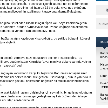
n'ın gittikçe ağırlaşan konut sorununu çözmek için toplu konut
de eden Hisarcıklıoğlu, potansiyel işbirliği alanlarının bir diğerinin de
arayolu taşıma ücretinin hali hazırda 12 bin dolar civarında olduğunu
n taşıma maliyetlerinin azaltılması, karayoluna alternatif ulaştırma
.
ğına işaret eden Hisarcıklıoğlu, "İpek Yolu Asya Pasifik bölgesini
ARAM
den Akdeniz'e, oradan Avrupa'ya kadar uzanan coğrafyanın ekonomik
 otobanlarla yeniden canlandırmalıyız" dedi.
e bağlanacağını kaydeden Hisarcıklıoğlu, bu şekilde bölgenin küresel
HABE
ını söyledi.
Kahra
binası
lü desteği vermeye hazır olduklarını belirten Hisarcıklıoğlu, "Bu
bilirsek, bugüne kadar Kırgızistan'a yarım milyar dolar civarında yatırım
Hisar
sını yapacak" dedi.
ziyare
in sağlayan Yatırımların Karşılıklı Teşviki ve Korunması Anlaşması'nın
Diren 
nmasını beklediklerini dile getiren Hisarcıklıoğlu, bunun yanı sıra iki
laşmazlıkların çözümü noktasında bağımsız bir tahkim mekanizmasının
Eski 
i.
TOBB’
lı olarak kaldırılmasının girişimciler için sevindirici bir gelişme olduğunu
Balkan
an'a uluslararası taşıma gerçekleştiren taşıt sürücülerinden ülkeye
Vakfı
nı talep ettiklerini belirtti.