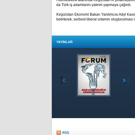
Hidroelektrik alanında Kırgızistan'ın potansiye
da Türk iş adamlarını yatırım yapmaya çağırdı.
Kırgızistan Ekonomi Bakan Yardımcısı Adyl Kasımal
belirterek, serbest liberal ortamın oluşturulması i
YAYINLAR
Özet
RSS