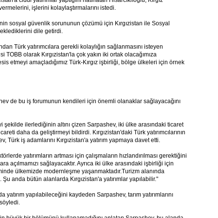
stan'a ciddi yatırımlar yaptığını hatırlatan Hisarcıklıoğlu, Kırgız
melerini, işlerini kolaylaştırmalarını istedi.
erinin sosyal güvenlik sorununun çözümü için Kırgızistan ile Sosyal
lediklerini dile getirdi.
dan Türk yatırımcılara gerekli kolaylığın sağlanmasını isteyen
isi TOBB olarak Kırgızistan'la çok yakın iki ortak olacağımıza
 etmeyi amaçladığımız Türk-Kırgız işbirliği, bölge ülkeleri için örnek
ev de bu iş forumunun kendileri için önemli olanaklar sağlayacağını
yi şekilde ilerlediğinin altını çizen Sarpashev, iki ülke arasındaki ticaret
areti daha da geliştirmeyi bildirdi. Kırgızistan'daki Türk yatırımcılarının
ev, Türk iş adamlarını Kırgızistan'a yatırım yapmaya davet etti.
ektörlerde yatırımların artması için çalışmaların hızlandırılması gerektiğini
ra açılmamızı sağlayacaktır. Ayrıca iki ülke arasındaki işbirliği için
retiminde ülkemizde modernleşme yaşanmaktadır.Turizm alanında
Şu anda bütün alanlarda Kırgızistan'a yatırımlar yapılabilir."
n'da yatırım yapılabileceğini kaydeden Sarpashev, tarım yatırımlarını
söyledi.