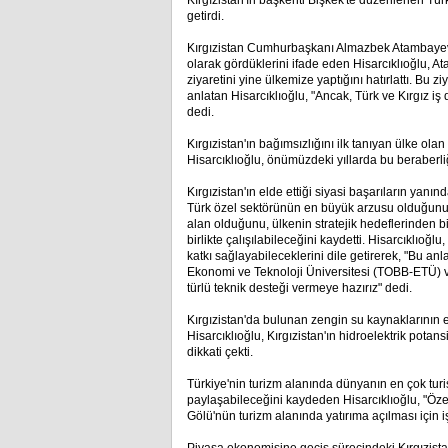
Kırgızistan'ın başkenti Bişkek'te düzenlenen T
getirdi.
Kırgızistan Cumhurbaşkanı Almazbek Atambayev'in 
olarak gördüklerini ifade eden Hisarcıklıoğlu,
ziyaretini yine ülkemize yaptığını hatırlattı. Bu z
anlatan Hisarcıklıoğlu, "Ancak, Türk ve Kırgız 
dedi.
Kırgızistan'ın bağımsızlığını ilk tanıyan ülke ol
Hisarcıklıoğlu, önümüzdeki yıllarda bu beraberli
Kırgızistan'ın elde ettiği siyasi başarıların yan
Türk özel sektörünün en büyük arzusu olduğunu ifa
alan olduğunu, ülkenin stratejik hedeflerinden b
birlikte çalışılabileceğini kaydetti. Hisarcıklıoğl
katkı sağlayabileceklerini dile getirerek, "Bu a
Ekonomi ve Teknoloji Üniversitesi (TOBB-ETÜ) ve
türlü teknik desteği vermeye hazırız" dedi.
Kırgızistan'da bulunan zengin su kaynaklarının ele
Hisarcıklıoğlu, Kırgızistan'ın hidroelektrik potan
dikkati çekti.
Türkiye'nin turizm alanında dünyanın en çok turi
paylaşabileceğini kaydeden Hisarcıklıoğlu, "Öze
Gölü'nün turizm alanında yatırıma açılması için 