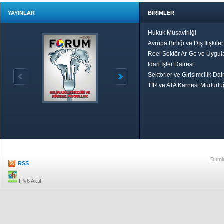
YAYINLAR
BİRİMLER
Hukuk Müşavirliği
Avrupa Birliği ve Dış İlişkile
Reel Sektör Ar-Ge ve Uygul
İdari İşler Dairesi
Sektörler ve Girişimcilik Dai
TIR ve ATA Karnesi Müdürl
Özetle TOBB
Ekonomik R
Dumlu
RSS
IPv6 Aktif