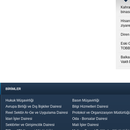
Kahra
binası
Hisar
ziyare
Diren 
Eski 
TOBB’
Balkan
Vakfı
BİRİMLER
Hukuk Müşavirliği
Basın Müşavirliği
Avrupa Birliği ve Dış İlişkiler Dairesi
Bilgi Hizmetleri Dairesi
Reel Sektör Ar-Ge ve Uygulama Dairesi
Protokol ve Organizasyon Müdürlüğ
İdari İşler Dairesi
Oda - Borsalar Dairesi
Sektörler ve Girişimcilik Dairesi
Mali İşler Dairesi