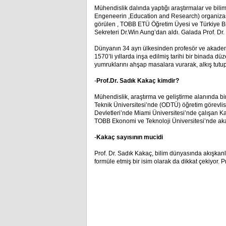
Mühendislik dalında yaptığı araştırmalar ve bili
Engeneerin ,Education and Research) organizas
görülen , TOBB ETÜ Öğretim Üyesi ve Türkiye B
Sekreteri Dr.Win Aung’dan aldı. Galada Prof. Dr. 
Dünyanın 34 ayrı ülkesinden profesör ve akademis
1570’li yıllarda inşa edilmiş tarihi bir binada d
yumruklarını ahşap masalara vurarak, alkış tutup 
-
Prof.Dr. Sadık Kakaç kimdir?
Mühendislik, araştırma ve geliştirme alanında b
Teknik Üniversitesi’nde (ODTÜ) öğretim görevlisi
Devletleri’nde Miami Üniversitesi’nde çalışan Ka
TOBB Ekonomi ve Teknoloji Üniversitesi’nde aka
-
Kakaç sayısının mucidi
Prof. Dr. Sadık Kakaç, bilim dünyasında akışkanl
formüle etmiş bir isim olarak da dikkat çekiyor. 