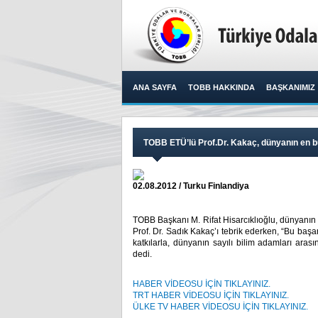
ANA SAYFA
TOBB HAKKINDA
BAŞKANIMIZ
TOBB ETÜ’lü Prof.Dr. Kakaç, dünyanın en b
02.08.2012 / Turku Finlandiya
TOBB Başkanı M. Rifat Hisarcıklıoğlu, dünyanı
Prof. Dr. Sadık Kakaç’ı tebrik ederken, “Bu baş
katkılarla, dünyanın sayılı bilim adamları arası
dedi.​ ​
HABER VİDEOSU İÇİN TIKLAYINIZ.
TRT HABER VİDEOSU İÇİN TIKLAYINIZ.
ÜLKE TV HABER VİDEOSU İÇİN TIKLAYINIZ.