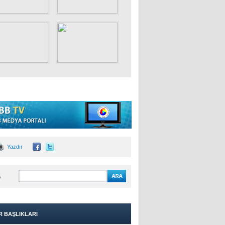
Yazdır
A
R BAŞLIKLARI