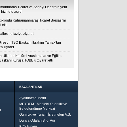
manmaraş Ticaret ve Sanayi Odası'nın yeni
 hizmete açıldı
cıklıoğlu Kahramanmaraş Ticaret Borsası'nı
t etti
ailesine taziye ziyareti
Giresun TSO Başkanı İbrahim Yamak’tan
a ziyaret
 Ülkeleri Kültürel Araştırmalar ve Eğitim
 Başkanı Kuruşa TOBB’u ziyaret etti
BAĞLANTILAR
Aydınlatma Metni
MEYBEM - Mesleki Yeterlilik ve
Belgelendirme Merkezi
ü
Gümrük ve Turizm İşletmeleri A.Ş.
Dünya Odaları Bilgi Ağı
ICC-Turkey