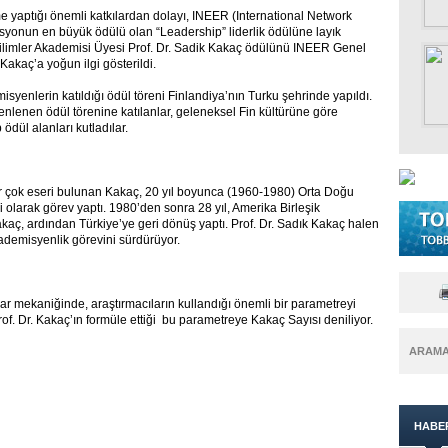
me yaptığı önemli katkılardan dolayı, INEER (International Network
yonun en büyük ödülü olan “Leadership” liderlik ödülüne layık
ilimler Akademisi Üyesi Prof. Dr. Sadik Kakaç ödülünü INEER Genel
Kakaç’a yoğun ilgi gösterildi.
yenlerin katıldığı ödül töreni Finlandiya’nın Turku şehrinde yapıldı.
üzenlenen ödül törenine katılanlar, geleneksel Fin kültürüne göre
ödül alanları kutladılar.
ir çok eseri bulunan Kakaç, 20 yıl boyunca (1960-1980) Orta Doğu
 olarak görev yaptı. 1980’den sonra 28 yıl, Amerika Birleşik
kaç, ardından Türkiye’ye geri dönüş yaptı. Prof. Dr. Sadık Kakaç halen
demisyenlik görevini sürdürüyor.
ar mekaniğinde, araştırmacıların kullandığı önemli bir parametreyi
Prof. Dr. Kakaç’ın formüle ettiği bu parametreye Kakaç Sayısı deniliyor.
ARAM
HABE