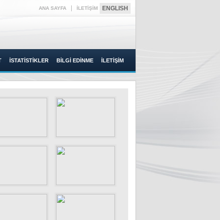
|
ENGLISH
ANA SAYFA
İLETİŞİM
T
İSTATİSTİKLER
BİLGİ EDİNME
İLETİŞİM