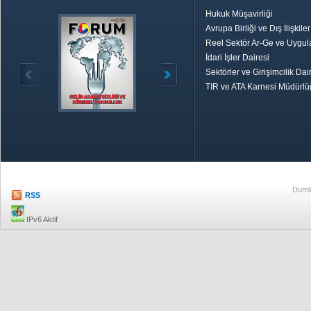
Hukuk Müşavirliği
Avrupa Birliği ve Dış İlişkile
Reel Sektör Ar-Ge ve Uygul
İdari İşler Dairesi
Sektörler ve Girişimcilik Dai
TIR ve ATA Karnesi Müdürl
Özetle TOBB
Ekonomik R
Dumlu
RSS
IPv6 Aktif