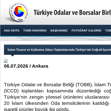
ANA SAYFA
TOBB HAKKINDA
BAŞKANIMIZ
FOTOĞRAF GALERİSİ
TOB
İslam Ticaret ve Kalkınma Odası Toplantılarında Türkiye'nin Coğrafi İşaretli
06.07.2026 / Ankara
Türkiye Odalar ve Borsalar Birliği (TOBB), İslam 
(ICCD) toplantıları kapsamında düzenlediği coğr
Türkiye'nin zengin yöresel ürünlerini uluslararası 
20 İslam ülkesinden Oda temsilcilerinin katıldığ
işaretli ürünler büyük ilgi gördü.​