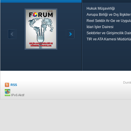
Hukuk Müşavirliği
Avrupa Birliği ve Dış İlişkile
Reel Sektör Ar-Ge ve Uygul
İdari İşler Dairesi
Sektörler ve Girişimcilik Dai
TIR ve ATA Karnesi Müdürl
Özetle TOBB
Ekonomik R
Dumlu
RSS
IPv6 Aktif